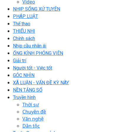
Video
NHỊP SỐNG XỨ TUYÊN
PHÁP LUẬT
Thể thao
THIẾU NHI
Chính sách
Nhịp cầu nhân ái
ỐNG KÍNH PHÓNG VIÊN
Giải trí
Người tốt - Việc tốt
GÓC NHÌN
XÃ LUẬN - VẤN ĐỀ KỲ NÀY
NỀN TẢNG SỐ
Truyền hình
Thời sự
Chuyên đề
Văn nghệ
Dân tộc