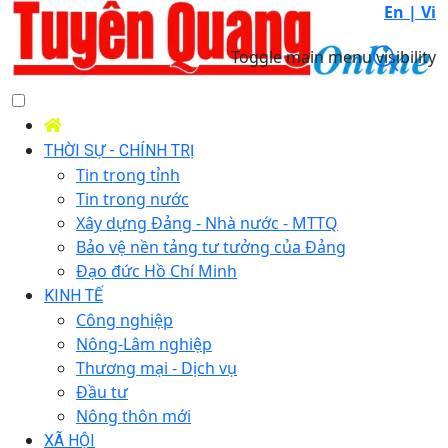
En |
Vi
Toggle main menu visibility
THỜI SỰ - CHÍNH TRỊ
Tin trong tỉnh
Tin trong nước
Xây dựng Đảng - Nhà nước - MTTQ
Bảo vệ nền tảng tư tưởng của Đảng
Đạo đức Hồ Chí Minh
KINH TẾ
Công nghiệp
Nông-Lâm nghiệp
Thương mại - Dịch vụ
Đầu tư
Nông thôn mới
XÃ HỘI