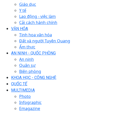
Giáo dục
Y tế
Lao động - việc làm
Cải cách hành chính
VĂN HÓA
Tinh hoa văn hóa
Đất và người Tuyên Quang
Ẩm thực
AN NINH - QUỐC PHÒNG
An ninh
Quân sự
Biên phòng
KHOA HỌC - CÔNG NGHỆ
QUỐC TẾ
MULTIMEDIA
Photo
Infographic
Emagazine