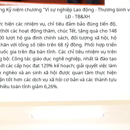
g Kỷ niệm chương "Vì sự nghiệp Lao động - Thương binh v
LĐ - TB&XH
 hiện các nhiệm vụ, chỉ tiêu đảm bảo đúng tiến độ,
p thời các hoạt động thăm, chúc Tết, tặng quà cho 148
00 lượt hộ gia đình chính sách, đối tượng xã hội, hộ
ăn với tổng số tiền trên 68 tỷ đồng. Phối hợp triển
ốc gia trên địa bàn tỉnh. Các chỉ tiêu nhiệm vụ trên
g bộ: Công tác giáo dục nghề nghiệp, nhất là đào tạo
ới các cấp học đạt 129% kế hoạch; giải quyết việc làm
ảm nghèo và an sinh xã hội được quan tâm thực hiện
n tốt hơn các dịch vụ xã hội cơ bản và các thành tựu
chiều toàn tỉnh giảm 6,26%.