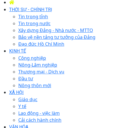
THỜI SỰ - CHÍNH TRỊ
Tin trong tỉnh
Tin trong nước
Xây dựng Đảng - Nhà nước - MTTQ
Bảo vệ nền tảng tư tưởng của Đảng
Đạo đức Hồ Chí Minh
KINH TẾ
Công nghiệp
Nông-Lâm nghiệp
Thương mại - Dịch vụ
Đầu tư
Nông thôn mới
XÃ HỘI
Giáo dục
Y tế
Lao động - việc làm
Cải cách hành chính
VĂN HÓA