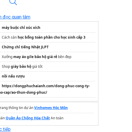
n đọc quan tâm
máy buộc chỉ xúc xích
Cách săn
học bổng toàn phần cho học sinh cấp 3
Chứng chỉ tiếng Nhật JLPT
Xưởng
may áo gile bảo hộ giá rẻ
bền đẹp
Shop
giày bảo hộ
giá tốt
nồi nấu rượu
https://dongphuchaianh.com/dong-phuc-cong-ty-
ao-cap/ao-thun-dong-phuc/
rang thông tin dự án
Vinhomes Hóc Môn
Bán
Quần Áo Chống Hóa Chất
An toàn
 tiếp