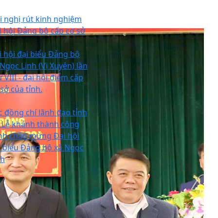
i nghị rút kinh nghiệm
i hội Đảng bộ cấp cơ sở
i hội đại biểu Đảng bộ
 Ngọc Linh (Vị Xuyên) lần
 VIII - đại hội điểm cấp
sở của tỉnh.
c đồng chí lãnh đạo tỉnh
 Lễ khánh thành công
ình chào mừng Đại hội
i biểu Đảng bộ xã Ngọc
nh