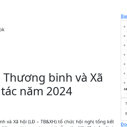
Bạ
ok
 Thương binh và Xã
 tác năm 2024
c
T
nh và Xã hội (LĐ – TB&XH) tổ chức hội nghị tổng kết
Đọc