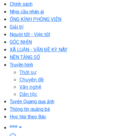
Chính sách
Nhịp cầu nhân ái
ỐNG KÍNH PHÓNG VIÊN
Giải trí
Người tốt - Việc tốt
GÓC NHÌN
XÃ LUẬN - VẤN ĐỀ KỲ NÀY
NỀN TẢNG SỐ
Truyền hình
Thời sự
Chuyên đề
Văn nghệ
Dân tộc
Tuyên Quang qua ảnh
Thông tin quảng bá
Học tập theo Bác