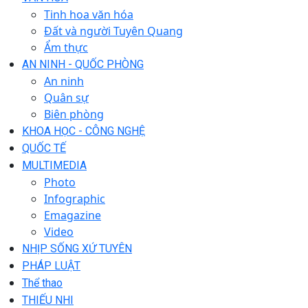
Tinh hoa văn hóa
Đất và người Tuyên Quang
Ẩm thực
AN NINH - QUỐC PHÒNG
An ninh
Quân sự
Biên phòng
KHOA HỌC - CÔNG NGHỆ
QUỐC TẾ
MULTIMEDIA
Photo
Infographic
Emagazine
Video
NHỊP SỐNG XỨ TUYÊN
PHÁP LUẬT
Thể thao
THIẾU NHI