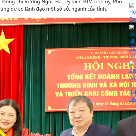
. Đồng chí Vương Ngọc Hà, Ủy viên BTV Tỉnh ủy, Phó
Cùng dự có lãnh đạo một số sở, ngành của tỉnh.
Hộ
Đạ
Đạ
xã
thứ
cơ 
Cá
dự
tr
đạ
Li