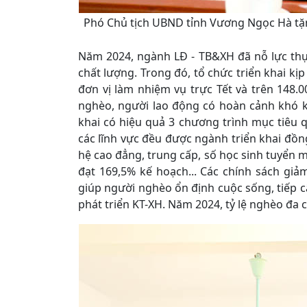
Phó Chủ tịch UBND tỉnh Vương Ngọc Hà tặn
Năm 2024, ngành LĐ - TB&XH đã nỗ lực thực
chất lượng. Trong đó, tổ chức triển khai kị
đơn vị làm nhiệm vụ trực Tết và trên 148.0
nghèo, người lao động có hoàn cảnh khó kh
khai có hiệu quả 3 chương trình mục tiêu qu
các lĩnh vực đều được ngành triển khai đồn
hệ cao đẳng, trung cấp, số học sinh tuyển m
đạt 169,5% kế hoạch... Các chính sách gi
giúp người nghèo ổn định cuộc sống, tiếp cậ
phát triển KT-XH. Năm 2024, tỷ lệ nghèo đa 