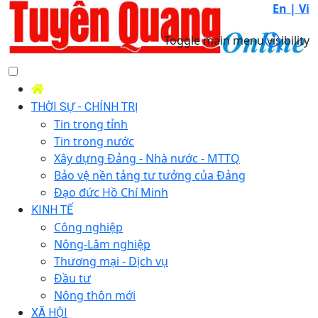
En |
Vi
Toggle main menu visibility
THỜI SỰ - CHÍNH TRỊ
Tin trong tỉnh
Tin trong nước
Xây dựng Đảng - Nhà nước - MTTQ
Bảo vệ nền tảng tư tưởng của Đảng
Đạo đức Hồ Chí Minh
KINH TẾ
Công nghiệp
Nông-Lâm nghiệp
Thương mại - Dịch vụ
Đầu tư
Nông thôn mới
XÃ HỘI