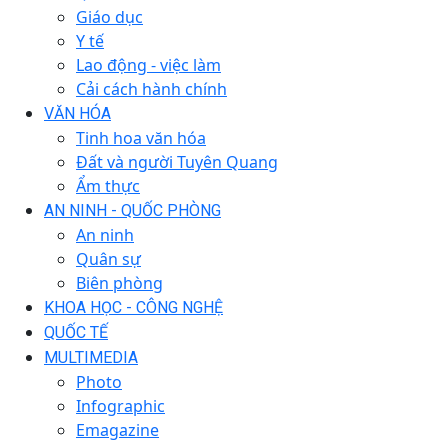
Giáo dục
Y tế
Lao động - việc làm
Cải cách hành chính
VĂN HÓA
Tinh hoa văn hóa
Đất và người Tuyên Quang
Ẩm thực
AN NINH - QUỐC PHÒNG
An ninh
Quân sự
Biên phòng
KHOA HỌC - CÔNG NGHỆ
QUỐC TẾ
MULTIMEDIA
Photo
Infographic
Emagazine