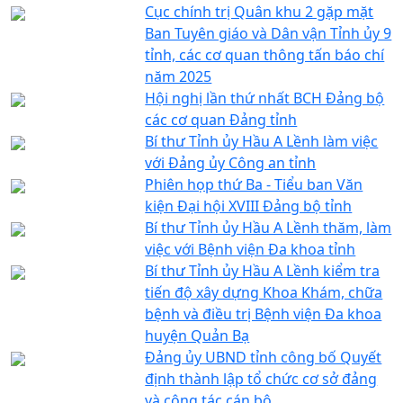
Cục chính trị Quân khu 2 gặp mặt
Ban Tuyên giáo và Dân vận Tỉnh ủy 9
tỉnh, các cơ quan thông tấn báo chí
năm 2025
Hội nghị lần thứ nhất BCH Đảng bộ
các cơ quan Đảng tỉnh
Bí thư Tỉnh ủy Hầu A Lềnh làm việc
với Đảng ủy Công an tỉnh
Phiên họp thứ Ba - Tiểu ban Văn
kiện Đại hội XVIII Đảng bộ tỉnh
Bí thư Tỉnh ủy Hầu A Lềnh thăm, làm
việc với Bệnh viện Đa khoa tỉnh
Bí thư Tỉnh ủy Hầu A Lềnh kiểm tra
tiến độ xây dựng Khoa Khám, chữa
bệnh và điều trị Bệnh viện Đa khoa
huyện Quản Bạ
Đảng ủy UBND tỉnh công bố Quyết
định thành lập tổ chức cơ sở đảng
và công tác cán bộ