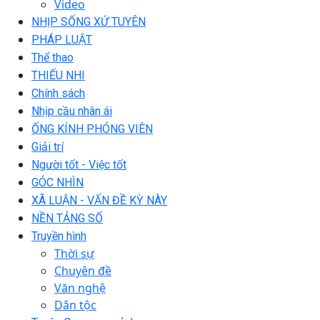
Video
NHỊP SỐNG XỨ TUYÊN
PHÁP LUẬT
Thể thao
THIẾU NHI
Chính sách
Nhịp cầu nhân ái
ỐNG KÍNH PHÓNG VIÊN
Giải trí
Người tốt - Việc tốt
GÓC NHÌN
XÃ LUẬN - VẤN ĐỀ KỲ NÀY
NỀN TẢNG SỐ
Truyền hình
Thời sự
Chuyên đề
Văn nghệ
Dân tộc