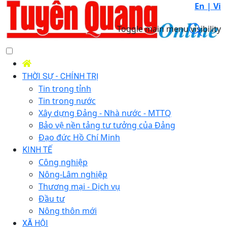
En |
Vi
Toggle main menu visibility
THỜI SỰ - CHÍNH TRỊ
Tin trong tỉnh
Tin trong nước
Xây dựng Đảng - Nhà nước - MTTQ
Bảo vệ nền tảng tư tưởng của Đảng
Đạo đức Hồ Chí Minh
KINH TẾ
Công nghiệp
Nông-Lâm nghiệp
Thương mại - Dịch vụ
Đầu tư
Nông thôn mới
XÃ HỘI