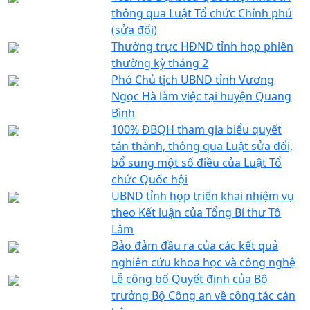
thông qua Luật Tổ chức Chính phủ
(sửa đổi)
Thường trực HĐND tỉnh họp phiên
thường kỳ tháng 2
Phó Chủ tịch UBND tỉnh Vương
Ngọc Hà làm việc tại huyện Quang
Bình
100% ĐBQH tham gia biểu quyết
tán thành, thông qua Luật sửa đổi,
bổ sung một số điều của Luật Tổ
chức Quốc hội
UBND tỉnh họp triển khai nhiệm vụ
theo Kết luận của Tổng Bí thư Tô
Lâm
Bảo đảm đầu ra của các kết quả
nghiên cứu khoa học và công nghệ
Lễ công bố Quyết định của Bộ
trưởng Bộ Công an về công tác cán