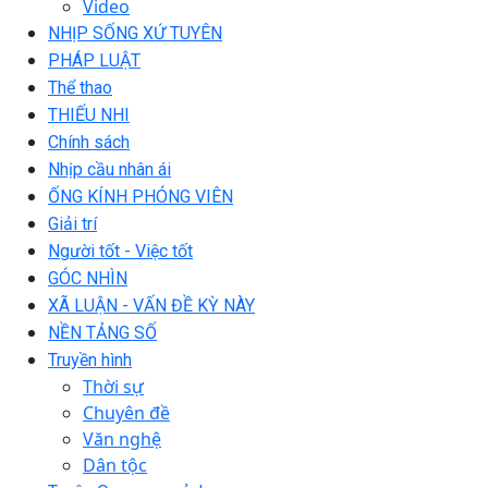
Video
NHỊP SỐNG XỨ TUYÊN
PHÁP LUẬT
Thể thao
THIẾU NHI
Chính sách
Nhịp cầu nhân ái
ỐNG KÍNH PHÓNG VIÊN
Giải trí
Người tốt - Việc tốt
GÓC NHÌN
XÃ LUẬN - VẤN ĐỀ KỲ NÀY
NỀN TẢNG SỐ
Truyền hình
Thời sự
Chuyên đề
Văn nghệ
Dân tộc