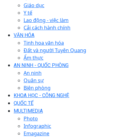
Giáo dục
Y tế
Lao động - việc làm
Cải cách hành chính
VĂN HÓA
Tinh hoa văn hóa
Đất và người Tuyên Quang
Ẩm thực
AN NINH - QUỐC PHÒNG
An ninh
Quân sự
Biên phòng
KHOA HỌC - CÔNG NGHỆ
QUỐC TẾ
MULTIMEDIA
Photo
Infographic
Emagazine