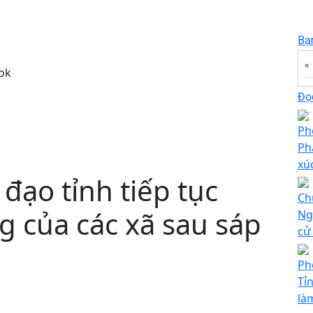
Bạ
ok
Đọc
Ph
Ph
xú
đạo tỉnh tiếp tục
Ch
g của các xã sau sáp
Ng
cử
Ph
Tỉ
là