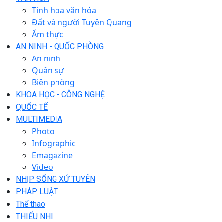
Tinh hoa văn hóa
Đất và người Tuyên Quang
Ẩm thực
AN NINH - QUỐC PHÒNG
An ninh
Quân sự
Biên phòng
KHOA HỌC - CÔNG NGHỆ
QUỐC TẾ
MULTIMEDIA
Photo
Infographic
Emagazine
Video
NHỊP SỐNG XỨ TUYÊN
PHÁP LUẬT
Thể thao
THIẾU NHI