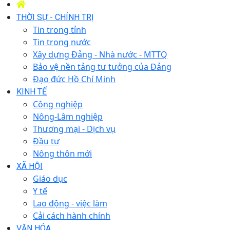
THỜI SỰ - CHÍNH TRỊ
Tin trong tỉnh
Tin trong nước
Xây dựng Đảng - Nhà nước - MTTQ
Bảo vệ nền tảng tư tưởng của Đảng
Đạo đức Hồ Chí Minh
KINH TẾ
Công nghiệp
Nông-Lâm nghiệp
Thương mại - Dịch vụ
Đầu tư
Nông thôn mới
XÃ HỘI
Giáo dục
Y tế
Lao động - việc làm
Cải cách hành chính
VĂN HÓA