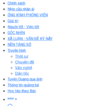
Chính sách
Nhịp cầu nhân ái
ỐNG KÍNH PHÓNG VIÊN
Giải trí
Người tốt - Việc tốt
GÓC NHÌN
XÃ LUẬN - VẤN ĐỀ KỲ NÀY
NỀN TẢNG SỐ
Truyền hình
Thời sự
Chuyên đề
Văn nghệ
Dân tộc
Tuyên Quang qua ảnh
Thông tin quảng bá
Học tập theo Bác