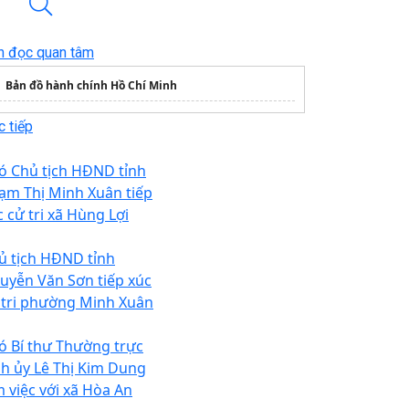
n đọc quan tâm
Bản đồ hành chính Hồ Chí Minh
 tiếp
ó Chủ tịch HĐND tỉnh
ạm Thị Minh Xuân tiếp
c cử tri xã Hùng Lợi
ủ tịch HĐND tỉnh
uyễn Văn Sơn tiếp xúc
 tri phường Minh Xuân
ó Bí thư Thường trực
nh ủy Lê Thị Kim Dung
m việc với xã Hòa An