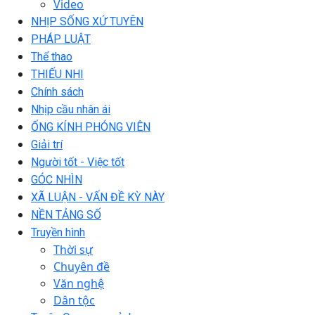
Video
NHỊP SỐNG XỨ TUYÊN
PHÁP LUẬT
Thể thao
THIẾU NHI
Chính sách
Nhịp cầu nhân ái
ỐNG KÍNH PHÓNG VIÊN
Giải trí
Người tốt - Việc tốt
GÓC NHÌN
XÃ LUẬN - VẤN ĐỀ KỲ NÀY
NỀN TẢNG SỐ
Truyền hình
Thời sự
Chuyên đề
Văn nghệ
Dân tộc