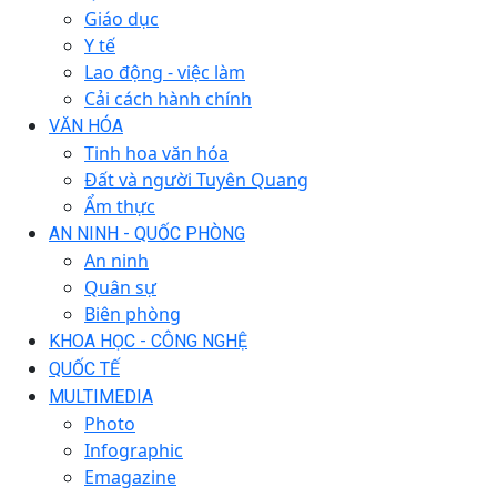
Giáo dục
Y tế
Lao động - việc làm
Cải cách hành chính
VĂN HÓA
Tinh hoa văn hóa
Đất và người Tuyên Quang
Ẩm thực
AN NINH - QUỐC PHÒNG
An ninh
Quân sự
Biên phòng
KHOA HỌC - CÔNG NGHỆ
QUỐC TẾ
MULTIMEDIA
Photo
Infographic
Emagazine