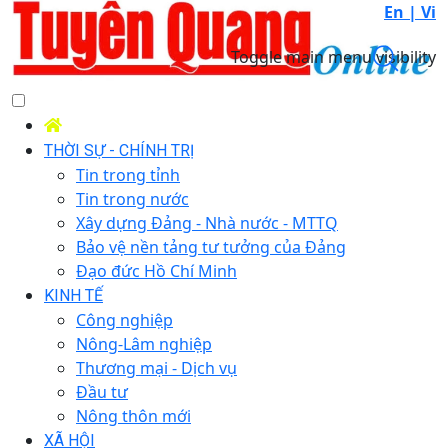
En |
Vi
Toggle main menu visibility
THỜI SỰ - CHÍNH TRỊ
Tin trong tỉnh
Tin trong nước
Xây dựng Đảng - Nhà nước - MTTQ
Bảo vệ nền tảng tư tưởng của Đảng
Đạo đức Hồ Chí Minh
KINH TẾ
Công nghiệp
Nông-Lâm nghiệp
Thương mại - Dịch vụ
Đầu tư
Nông thôn mới
XÃ HỘI