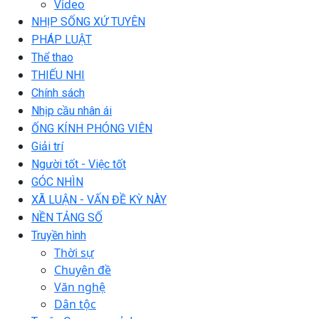
Video
NHỊP SỐNG XỨ TUYÊN
PHÁP LUẬT
Thể thao
THIẾU NHI
Chính sách
Nhịp cầu nhân ái
ỐNG KÍNH PHÓNG VIÊN
Giải trí
Người tốt - Việc tốt
GÓC NHÌN
XÃ LUẬN - VẤN ĐỀ KỲ NÀY
NỀN TẢNG SỐ
Truyền hình
Thời sự
Chuyên đề
Văn nghệ
Dân tộc