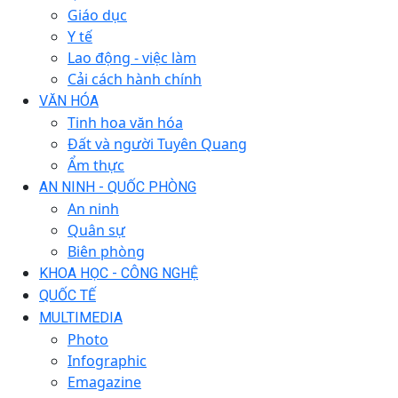
Giáo dục
Y tế
Lao động - việc làm
Cải cách hành chính
VĂN HÓA
Tinh hoa văn hóa
Đất và người Tuyên Quang
Ẩm thực
AN NINH - QUỐC PHÒNG
An ninh
Quân sự
Biên phòng
KHOA HỌC - CÔNG NGHỆ
QUỐC TẾ
MULTIMEDIA
Photo
Infographic
Emagazine