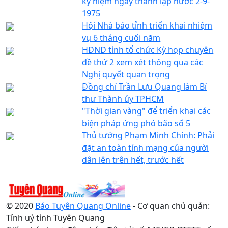
kỷ niệm ngày thành lập nước 2-9-
1975
Hội Nhà báo tỉnh triển khai nhiệm
vụ 6 tháng cuối năm
HĐND tỉnh tổ chức Kỳ họp chuyên
đề thứ 2 xem xét thông qua các
Nghị quyết quan trọng
Đồng chí Trần Lưu Quang làm Bí
thư Thành ủy TPHCM
"Thời gian vàng" để triển khai các
biện pháp ứng phó bão số 5
Thủ tướng Phạm Minh Chính: Phải
đặt an toàn tính mạng của người
dân lên trên hết, trước hết
© 2020
Báo Tuyên Quang Online
- Cơ quan chủ quản:
Tỉnh uỷ tỉnh Tuyên Quang