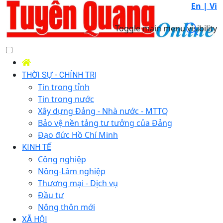
En |
Vi
Toggle main menu visibility
THỜI SỰ - CHÍNH TRỊ
Tin trong tỉnh
Tin trong nước
Xây dựng Đảng - Nhà nước - MTTQ
Bảo vệ nền tảng tư tưởng của Đảng
Đạo đức Hồ Chí Minh
KINH TẾ
Công nghiệp
Nông-Lâm nghiệp
Thương mại - Dịch vụ
Đầu tư
Nông thôn mới
XÃ HỘI