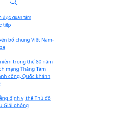
n đọc quan tâm
 tiếp
yên bố chung Việt Nam-
ba
 niệm trọng thể 80 năm
ch mạng Tháng Tám
ành công, Quốc khánh
9
ẳng định vị thế Thủ đô
u Giải phóng