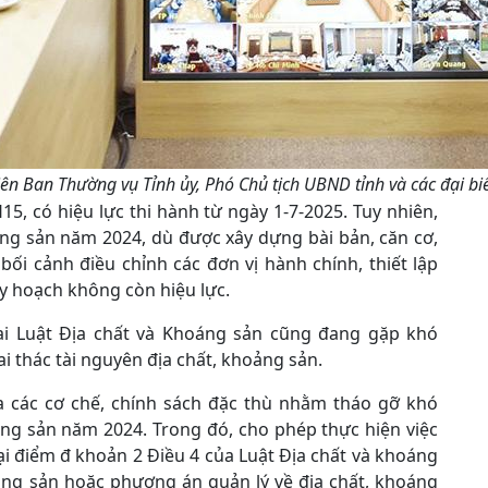
ên Ban Thường vụ Tỉnh ủy, Phó Chủ tịch UBND tỉnh và các đại biể
5, có hiệu lực thi hành từ ngày 1-7-2025. Tuy nhiên,
áng sản năm 2024, dù được xây dựng bài bản, căn cơ,
ối cảnh điều chỉnh các đơn vị hành chính, thiết lập
y hoạch không còn hiệu lực.
hai Luật Địa chất và Khoáng sản cũng đang gặp khó
i thác tài nguyên địa chất, khoảng sản.
 các cơ chế, chính sách đặc thù nhằm tháo gỡ khó
áng sản năm 2024. Trong đó, cho phép thực hiện việc
i điểm đ khoản 2 Điều 4 của Luật Địa chất và khoáng
ng sản hoặc phương án quản lý về địa chất, khoáng