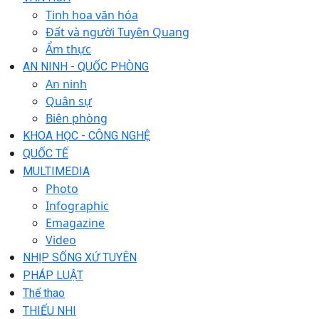
Tinh hoa văn hóa
Đất và người Tuyên Quang
Ẩm thực
AN NINH - QUỐC PHÒNG
An ninh
Quân sự
Biên phòng
KHOA HỌC - CÔNG NGHỆ
QUỐC TẾ
MULTIMEDIA
Photo
Infographic
Emagazine
Video
NHỊP SỐNG XỨ TUYÊN
PHÁP LUẬT
Thể thao
THIẾU NHI