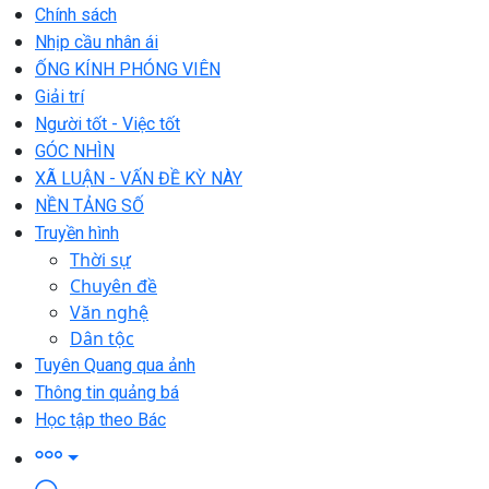
Chính sách
Nhịp cầu nhân ái
ỐNG KÍNH PHÓNG VIÊN
Giải trí
Người tốt - Việc tốt
GÓC NHÌN
XÃ LUẬN - VẤN ĐỀ KỲ NÀY
NỀN TẢNG SỐ
Truyền hình
Thời sự
Chuyên đề
Văn nghệ
Dân tộc
Tuyên Quang qua ảnh
Thông tin quảng bá
Học tập theo Bác