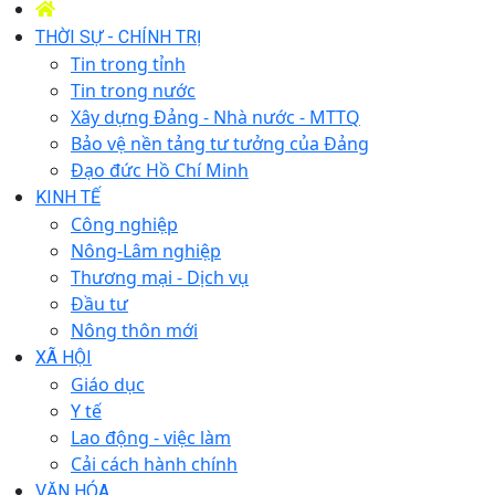
THỜI SỰ - CHÍNH TRỊ
Tin trong tỉnh
Tin trong nước
Xây dựng Đảng - Nhà nước - MTTQ
Bảo vệ nền tảng tư tưởng của Đảng
Đạo đức Hồ Chí Minh
KINH TẾ
Công nghiệp
Nông-Lâm nghiệp
Thương mại - Dịch vụ
Đầu tư
Nông thôn mới
XÃ HỘI
Giáo dục
Y tế
Lao động - việc làm
Cải cách hành chính
VĂN HÓA