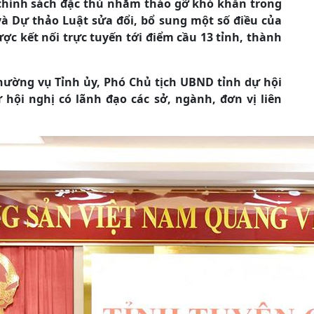
 chính sách đặc thù nhằm tháo gỡ khó khăn trong
và Dự thảo Luật sửa đổi, bổ sung một số điều của
ợc kết nối trực tuyến tới điểm cầu 13 tỉnh, thành
hường vụ Tỉnh ủy, Phó Chủ tịch UBND tỉnh dự hội
ự hội nghị
có lãnh đạo các sở, ngành, đơn vị liên