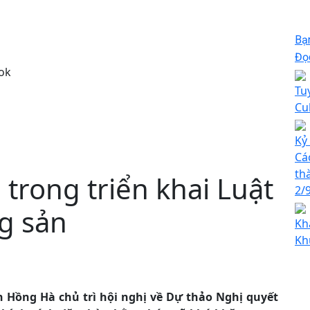
Bạ
Đọc
ok
Tu
Cu
Kỷ
Cá
th
trong triển khai Luật
2/
g sản
Kh
Kh
 Hồng Hà chủ trì hội nghị về Dự thảo Nghị quyết