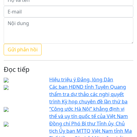
Đọc tiếp
Hiệu triệu ý Đảng, lòng Dân
Các ban HĐND tỉnh Tuyên Quang
thẩm tra dự thảo các nghị quyết
trình Kỳ họp chuyên đề lần thứ ba
“Công ước Hà Nội” khẳng định vị
thế và uy tín quốc tế của Việt Nam
Đồng chí Phó Bí thư Tỉnh ủy, Chủ
tịch Ủy ban MTTQ Việt Nam tỉnh Ma