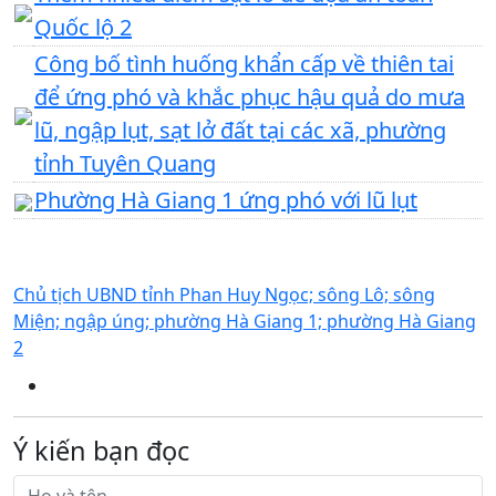
Quốc lộ 2
Công bố tình huống khẩn cấp về thiên tai
để ứng phó và khắc phục hậu quả do mưa
lũ, ngập lụt, sạt lở đất tại các xã, phường
tỉnh Tuyên Quang
Phường Hà Giang 1 ứng phó với lũ lụt
Chủ tịch UBND tỉnh Phan Huy Ngọc; sông Lô; sông
Miện; ngập úng; phường Hà Giang 1; phường Hà Giang
2
Ý kiến bạn đọc