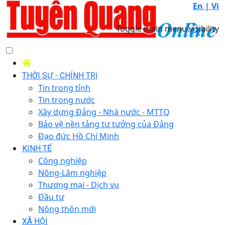
En |
Vi
Toggle main menu visibility
THỜI SỰ - CHÍNH TRỊ
Tin trong tỉnh
Tin trong nước
Xây dựng Đảng - Nhà nước - MTTQ
Bảo vệ nền tảng tư tưởng của Đảng
Đạo đức Hồ Chí Minh
KINH TẾ
Công nghiệp
Nông-Lâm nghiệp
Thương mại - Dịch vụ
Đầu tư
Nông thôn mới
XÃ HỘI