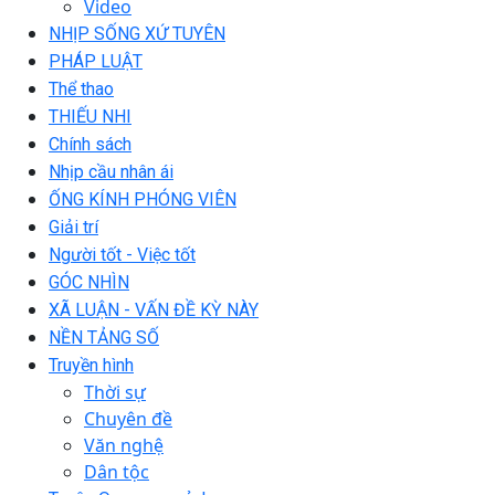
Video
NHỊP SỐNG XỨ TUYÊN
PHÁP LUẬT
Thể thao
THIẾU NHI
Chính sách
Nhịp cầu nhân ái
ỐNG KÍNH PHÓNG VIÊN
Giải trí
Người tốt - Việc tốt
GÓC NHÌN
XÃ LUẬN - VẤN ĐỀ KỲ NÀY
NỀN TẢNG SỐ
Truyền hình
Thời sự
Chuyên đề
Văn nghệ
Dân tộc