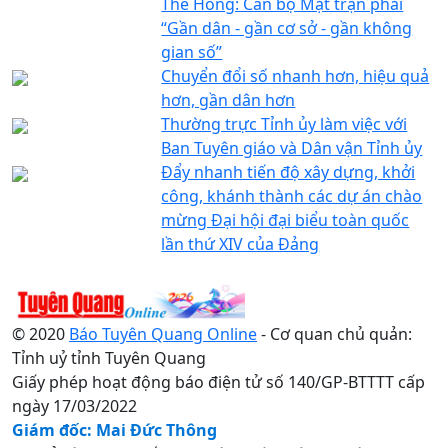
Thế Hồng: Cán bộ Mặt trận phải
“Gần dân - gần cơ sở - gần không
gian số”
Chuyển đổi số nhanh hơn, hiệu quả
hơn, gần dân hơn
Thường trực Tỉnh ủy làm việc với
Ban Tuyên giáo và Dân vận Tỉnh ủy
Đẩy nhanh tiến độ xây dựng, khởi
công, khánh thành các dự án chào
mừng Đại hội đại biểu toàn quốc
lần thứ XIV của Đảng
© 2020
Báo Tuyên Quang Online
- Cơ quan chủ quản:
Tỉnh uỷ tỉnh Tuyên Quang
Giấy phép hoạt động báo điện tử số 140/GP-BTTTT cấp
ngày 17/03/2022
Giám đốc: Mai Đức Thông