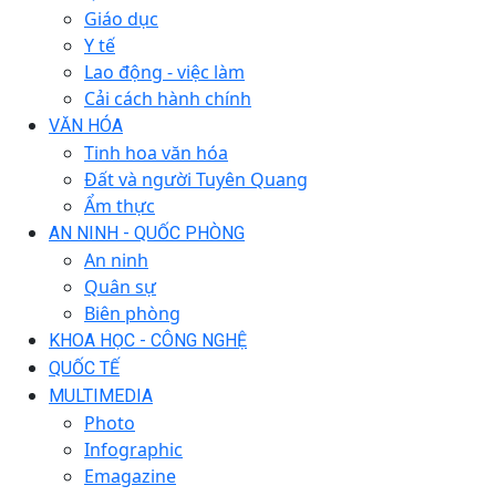
Giáo dục
Y tế
Lao động - việc làm
Cải cách hành chính
VĂN HÓA
Tinh hoa văn hóa
Đất và người Tuyên Quang
Ẩm thực
AN NINH - QUỐC PHÒNG
An ninh
Quân sự
Biên phòng
KHOA HỌC - CÔNG NGHỆ
QUỐC TẾ
MULTIMEDIA
Photo
Infographic
Emagazine