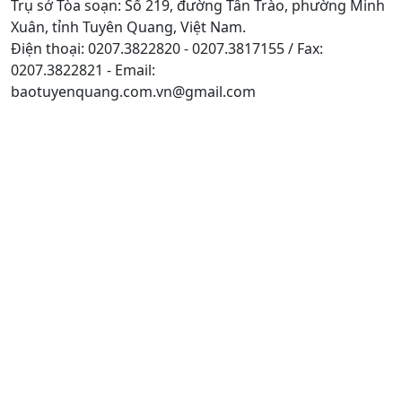
Trụ sở Tòa soạn: Số 219, đường Tân Trào, phường Minh
Xuân, tỉnh Tuyên Quang, Việt Nam.
Điện thoại: 0207.3822820 - 0207.3817155 / Fax:
0207.3822821 - Email:
baotuyenquang.com.vn@gmail.com