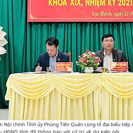
 Nội chính Tỉnh ủy Phùng Tiến Quân cùng tổ đại biểu tiếp x
iểu HĐND tỉnh đã thông báo với cử tri về dự kiến nội