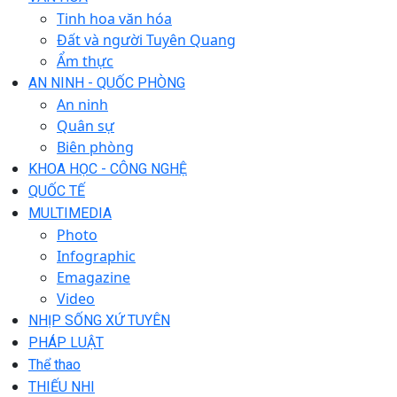
Tinh hoa văn hóa
Đất và người Tuyên Quang
Ẩm thực
AN NINH - QUỐC PHÒNG
An ninh
Quân sự
Biên phòng
KHOA HỌC - CÔNG NGHỆ
QUỐC TẾ
MULTIMEDIA
Photo
Infographic
Emagazine
Video
NHỊP SỐNG XỨ TUYÊN
PHÁP LUẬT
Thể thao
THIẾU NHI