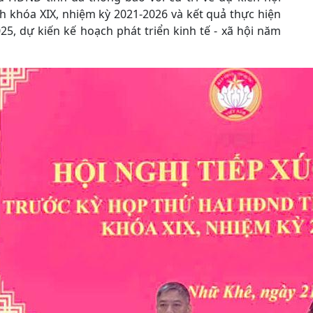
h khóa XIX, nhiệm kỳ 2021-2026 và kết quả thực hiện
25, dự kiến kế hoạch phát triển kinh tế - xã hội năm