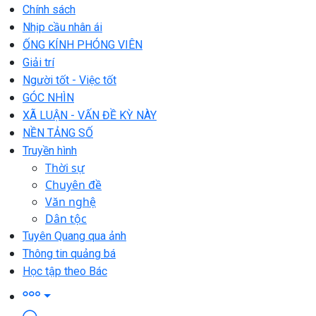
Chính sách
Nhịp cầu nhân ái
ỐNG KÍNH PHÓNG VIÊN
Giải trí
Người tốt - Việc tốt
GÓC NHÌN
XÃ LUẬN - VẤN ĐỀ KỲ NÀY
NỀN TẢNG SỐ
Truyền hình
Thời sự
Chuyên đề
Văn nghệ
Dân tộc
Tuyên Quang qua ảnh
Thông tin quảng bá
Học tập theo Bác