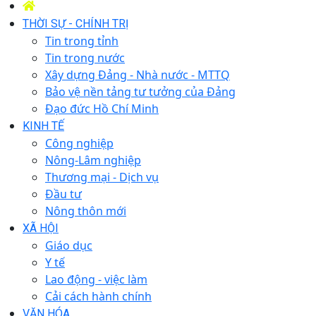
THỜI SỰ - CHÍNH TRỊ
Tin trong tỉnh
Tin trong nước
Xây dựng Đảng - Nhà nước - MTTQ
Bảo vệ nền tảng tư tưởng của Đảng
Đạo đức Hồ Chí Minh
KINH TẾ
Công nghiệp
Nông-Lâm nghiệp
Thương mại - Dịch vụ
Đầu tư
Nông thôn mới
XÃ HỘI
Giáo dục
Y tế
Lao động - việc làm
Cải cách hành chính
VĂN HÓA