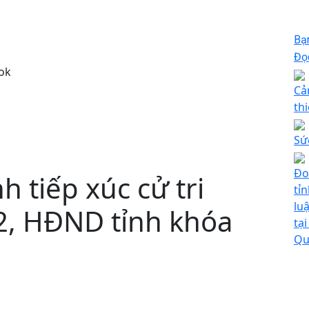
Bạ
Đọc
ok
Cả
thi
Sứ
Đo
 tiếp xúc cử tri
tỉ
lu
 2, HĐND tỉnh khóa
tạ
Qu