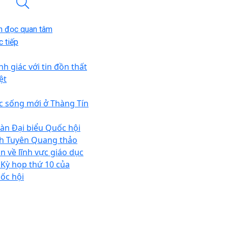
n đọc quan tâm
 tiếp
nh giác với tin đồn thất
ệt
c sống mới ở Thàng Tín
àn Đại biểu Quốc hội
nh Tuyên Quang thảo
ận về lĩnh vực giáo dục
i Kỳ họp thứ 10 của
ốc hội