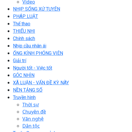
Video
NHỊP SỐNG XỨ TUYÊN
PHÁP LUẬT
Thể thao
THIẾU NHI
Chính sách
Nhịp cầu nhân ái
ỐNG KÍNH PHÓNG VIÊN
Giải trí
Người tốt - Việc tốt
GÓC NHÌN
XÃ LUẬN - VẤN ĐỀ KỲ NÀY
NỀN TẢNG SỐ
Truyền hình
Thời sự
Chuyên đề
Văn nghệ
Dân tộc