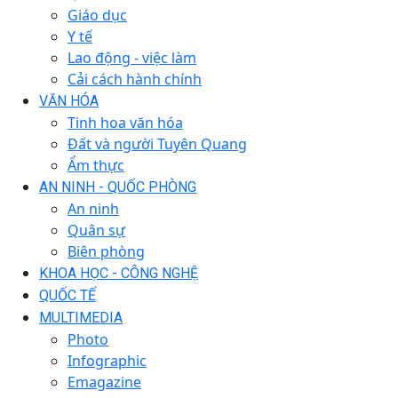
Giáo dục
Y tế
Lao động - việc làm
Cải cách hành chính
VĂN HÓA
Tinh hoa văn hóa
Đất và người Tuyên Quang
Ẩm thực
AN NINH - QUỐC PHÒNG
An ninh
Quân sự
Biên phòng
KHOA HỌC - CÔNG NGHỆ
QUỐC TẾ
MULTIMEDIA
Photo
Infographic
Emagazine