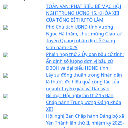
TOÀN VĂN: PHÁT BIỂU BẾ MẠC HỘI
NGHỊ TRUNG ƯƠNG 15, KHÓA XIII
CỦA TỔNG BÍ THƯ TÔ LÂM
Phó Chủ tịch UBND tỉnh Vương
Ngọc Hà thăm, chúc mừng Giáo xứ
Tuyên Quang nhân dịp Lễ Giáng
sinh năm 2025
Phiên họp thứ 2 Ủy ban bầu cử tỉnh:
Ấn định số lượng đơn vị bầu cử
ĐBQH và đại biểu HĐND tỉnh
Lấy sự đồng thuận trong Nhân dân
là thước đo hiệu quả công tác của
ngành Tuyên giáo và Dân vận
Bế mạc Hội nghị lần thứ 15 Ban
Chấp hành Trung ương Đảng khóa
XIII
Hội nghị Ban Chấp hành Đảng bộ xã
Yên Thành lần thứ II, nhiệm kỳ 2025-