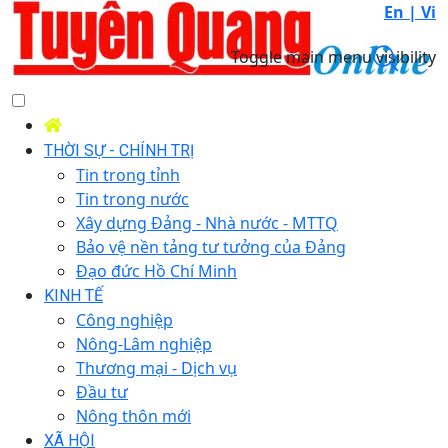
En |
Vi
Toggle main menu visibility
THỜI SỰ - CHÍNH TRỊ
Tin trong tỉnh
Tin trong nước
Xây dựng Đảng - Nhà nước - MTTQ
Bảo vệ nền tảng tư tưởng của Đảng
Đạo đức Hồ Chí Minh
KINH TẾ
Công nghiệp
Nông-Lâm nghiệp
Thương mại - Dịch vụ
Đầu tư
Nông thôn mới
XÃ HỘI