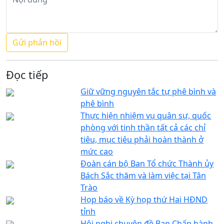
Đọc tiếp
Giữ vững nguyên tắc tự phê bình và
phê bình
Thực hiện nhiệm vụ quân sự, quốc
phòng với tinh thần tất cả các chỉ
tiêu, mục tiêu phải hoàn thành ở
mức cao
Đoàn cán bộ Ban Tổ chức Thành ủy
Bách Sắc thăm và làm việc tại Tân
Trào
Họp báo về Kỳ họp thứ Hai HĐND
tỉnh
Hội nghị chuyên đề Ban Chấp hành