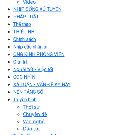
Video
NHỊP SỐNG XỨ TUYÊN
PHÁP LUẬT
Thể thao
THIẾU NHI
Chính sách
Nhịp cầu nhân ái
ỐNG KÍNH PHÓNG VIÊN
Giải trí
Người tốt - Việc tốt
GÓC NHÌN
XÃ LUẬN - VẤN ĐỀ KỲ NÀY
NỀN TẢNG SỐ
Truyền hình
Thời sự
Chuyên đề
Văn nghệ
Dân tộc