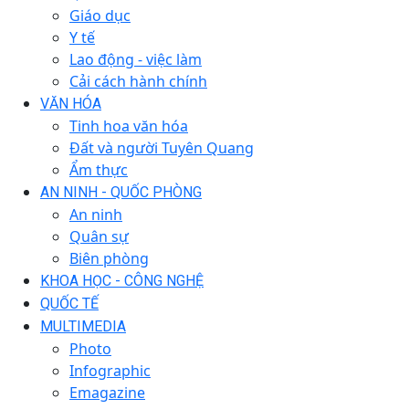
Giáo dục
Y tế
Lao động - việc làm
Cải cách hành chính
VĂN HÓA
Tinh hoa văn hóa
Đất và người Tuyên Quang
Ẩm thực
AN NINH - QUỐC PHÒNG
An ninh
Quân sự
Biên phòng
KHOA HỌC - CÔNG NGHỆ
QUỐC TẾ
MULTIMEDIA
Photo
Infographic
Emagazine