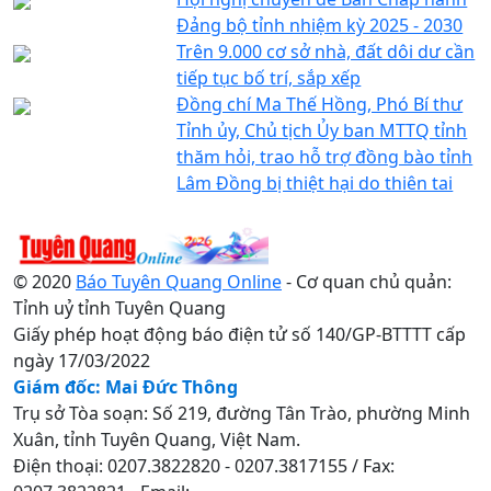
Đảng bộ tỉnh nhiệm kỳ 2025 - 2030
Trên 9.000 cơ sở nhà, đất dôi dư cần
tiếp tục bố trí, sắp xếp
Đồng chí Ma Thế Hồng, Phó Bí thư
Tỉnh ủy, Chủ tịch Ủy ban MTTQ tỉnh
thăm hỏi, trao hỗ trợ đồng bào tỉnh
Lâm Đồng bị thiệt hại do thiên tai
© 2020
Báo Tuyên Quang Online
- Cơ quan chủ quản:
Tỉnh uỷ tỉnh Tuyên Quang
Giấy phép hoạt động báo điện tử số 140/GP-BTTTT cấp
ngày 17/03/2022
Giám đốc: Mai Đức Thông
Trụ sở Tòa soạn: Số 219, đường Tân Trào, phường Minh
Xuân, tỉnh Tuyên Quang, Việt Nam.
Điện thoại: 0207.3822820 - 0207.3817155 / Fax: