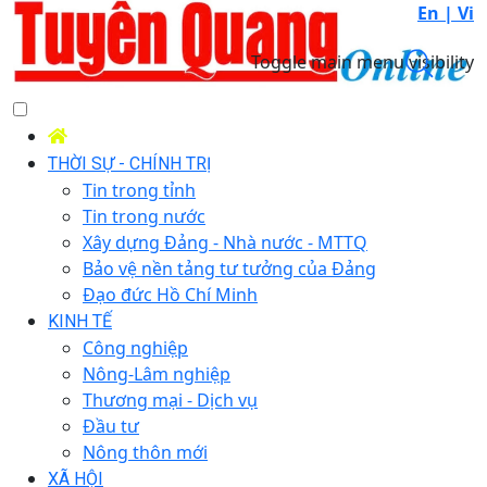
En |
Vi
Toggle main menu visibility
THỜI SỰ - CHÍNH TRỊ
Tin trong tỉnh
Tin trong nước
Xây dựng Đảng - Nhà nước - MTTQ
Bảo vệ nền tảng tư tưởng của Đảng
Đạo đức Hồ Chí Minh
KINH TẾ
Công nghiệp
Nông-Lâm nghiệp
Thương mại - Dịch vụ
Đầu tư
Nông thôn mới
XÃ HỘI