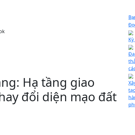
Bạ
Đọc
ok
Kỳ
Đạ
th
cá
ảng: Hạ tầng giao
Xâ
tạo
hay đổi diện mạo đất
hà
ph