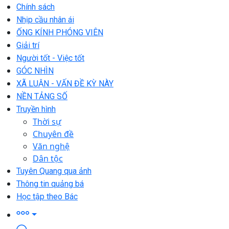
Chính sách
Nhịp cầu nhân ái
ỐNG KÍNH PHÓNG VIÊN
Giải trí
Người tốt - Việc tốt
GÓC NHÌN
XÃ LUẬN - VẤN ĐỀ KỲ NÀY
NỀN TẢNG SỐ
Truyền hình
Thời sự
Chuyên đề
Văn nghệ
Dân tộc
Tuyên Quang qua ảnh
Thông tin quảng bá
Học tập theo Bác