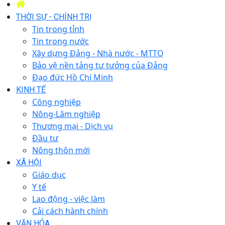
THỜI SỰ - CHÍNH TRỊ
Tin trong tỉnh
Tin trong nước
Xây dựng Đảng - Nhà nước - MTTQ
Bảo vệ nền tảng tư tưởng của Đảng
Đạo đức Hồ Chí Minh
KINH TẾ
Công nghiệp
Nông-Lâm nghiệp
Thương mại - Dịch vụ
Đầu tư
Nông thôn mới
XÃ HỘI
Giáo dục
Y tế
Lao động - việc làm
Cải cách hành chính
VĂN HÓA