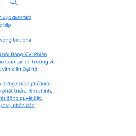
n đọc quan tâm
 tiếp
 vọng bứt phá
i hội Đảng XIV: Phiên
ảo luận tại hội trường về
c văn kiện Đại hội
y dựng Chính phủ kiến
 phát triển, liêm chính,
nh động quyết liệt,
ục vụ nhân dân