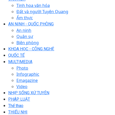
Tinh hoa văn hóa
Đất và người Tuyên Quang
Ẩm thực
AN NINH - QUỐC PHÒNG
An ninh
Quân sự
Biên phòng
KHOA HỌC - CÔNG NGHỆ
QUỐC TẾ
MULTIMEDIA
Photo
Infographic
Emagazine
Video
NHỊP SỐNG XỨ TUYÊN
PHÁP LUẬT
Thể thao
THIẾU NHI