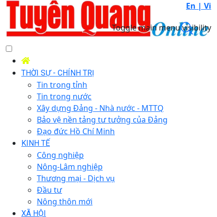
En |
Vi
Toggle main menu visibility
THỜI SỰ - CHÍNH TRỊ
Tin trong tỉnh
Tin trong nước
Xây dựng Đảng - Nhà nước - MTTQ
Bảo vệ nền tảng tư tưởng của Đảng
Đạo đức Hồ Chí Minh
KINH TẾ
Công nghiệp
Nông-Lâm nghiệp
Thương mại - Dịch vụ
Đầu tư
Nông thôn mới
XÃ HỘI