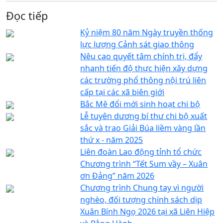
Đọc tiếp
Kỷ niệm 80 năm Ngày truyền thống
lực lượng Cảnh sát giao thông
Nêu cao quyết tâm chính trị, đẩy
nhanh tiến độ thực hiện xây dựng
các trường phổ thông nội trú liên
cấp tại các xã biên giới
Bắc Mê đổi mới sinh hoạt chi bộ
Lễ tuyên dương bí thư chi bộ xuất
sắc và trao Giải Búa liềm vàng lần
thứ x - năm 2025
Liên đoàn Lao động tỉnh tổ chức
Chương trình “Tết Sum vầy – Xuân
ơn Đảng” năm 2026
Chương trình Chung tay vì người
nghèo, đối tượng chính sách dịp
Xuân Bính Ngọ 2026 tại xã Liên Hiệp