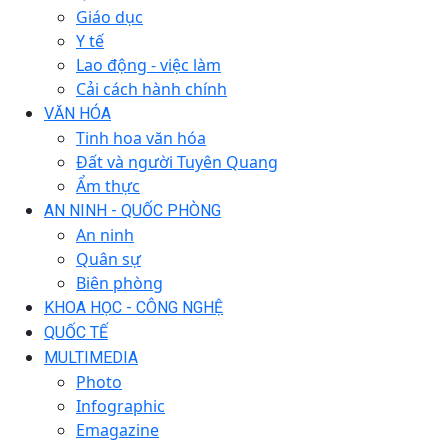
Giáo dục
Y tế
Lao động - việc làm
Cải cách hành chính
VĂN HÓA
Tinh hoa văn hóa
Đất và người Tuyên Quang
Ẩm thực
AN NINH - QUỐC PHÒNG
An ninh
Quân sự
Biên phòng
KHOA HỌC - CÔNG NGHỆ
QUỐC TẾ
MULTIMEDIA
Photo
Infographic
Emagazine