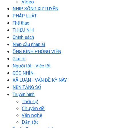
Video
NHỊP SỐNG XỨ TUYÊN
PHÁP LUẬT
Thể thao
THIẾU NHI
Chính sách
Nhịp cầu nhân ái
ỐNG KÍNH PHÓNG VIÊN
Giải trí
Người tốt - Việc tốt
GÓC NHÌN
XÃ LUẬN - VẤN ĐỀ KỲ NÀY
NỀN TẢNG SỐ
Truyền hình
Thời sự
Chuyên đề
Văn nghệ
Dân tộc