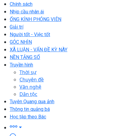
Chính sách
Nhịp cầu nhân ái
ỐNG KÍNH PHÓNG VIÊN
Giải trí
Người tốt - Việc tốt
GÓC NHÌN
XÃ LUẬN - VẤN ĐỀ KỲ NÀY
NỀN TẢNG SỐ
Truyền hình
Thời sự
Chuyên đề
Văn nghệ
Dân tộc
Tuyên Quang qua ảnh
Thông tin quảng bá
Học tập theo Bác