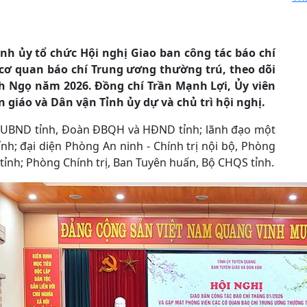
ỉnh ủy tổ chức Hội nghị Giao ban công tác báo chí
cơ quan báo chí Trung ương thường trú, theo dõi
h Ngọ năm 2026. Đồng chí Trần Mạnh Lợi, Ủy viên
giáo và Dân vận Tỉnh ủy dự và chủ trì hội nghị.
y, UBND tỉnh, Đoàn ĐBQH và HĐND tỉnh; lãnh đạo một
ỉnh; đại diện Phòng An ninh - Chính trị nội bộ, Phòng
 tỉnh; Phòng Chính trị, Ban Tuyên huấn, Bộ CHQS tỉnh.