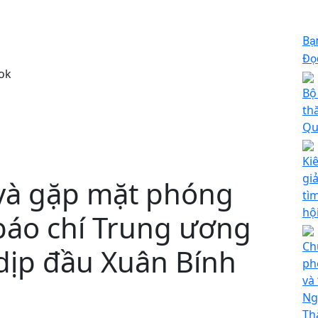
Bạ
Đọc
ok
Bộ
th
Qu
Ki
giả
 và gặp mặt phóng
tì
hộ
 báo chí Trung ương
Ch
dịp đầu Xuân Bính
ph
và
Ng
Th