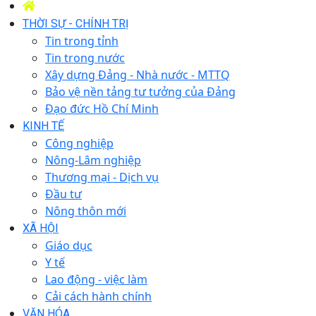
THỜI SỰ - CHÍNH TRỊ
Tin trong tỉnh
Tin trong nước
Xây dựng Đảng - Nhà nước - MTTQ
Bảo vệ nền tảng tư tưởng của Đảng
Đạo đức Hồ Chí Minh
KINH TẾ
Công nghiệp
Nông-Lâm nghiệp
Thương mại - Dịch vụ
Đầu tư
Nông thôn mới
XÃ HỘI
Giáo dục
Y tế
Lao động - việc làm
Cải cách hành chính
VĂN HÓA