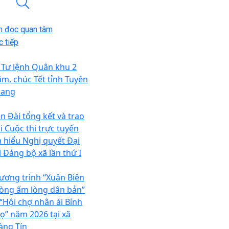
n đọc quan tâm
 tiếp
 Tư lệnh Quân khu 2
ăm, chúc Tết tỉnh Tuyên
ang
ên Đài tổng kết và trao
i Cuộc thi trực tuyến
m hiểu Nghị quyết Đại
i Đảng bộ xã lần thứ I
ương trình “Xuân Biên
òng ấm lòng dân bản”
 “Hội chợ nhân ái Bính
ọ” năm 2026 tại xã
àng Tín