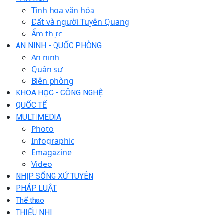
Tinh hoa văn hóa
Đất và người Tuyên Quang
Ẩm thực
AN NINH - QUỐC PHÒNG
An ninh
Quân sự
Biên phòng
KHOA HỌC - CÔNG NGHỆ
QUỐC TẾ
MULTIMEDIA
Photo
Infographic
Emagazine
Video
NHỊP SỐNG XỨ TUYÊN
PHÁP LUẬT
Thể thao
THIẾU NHI