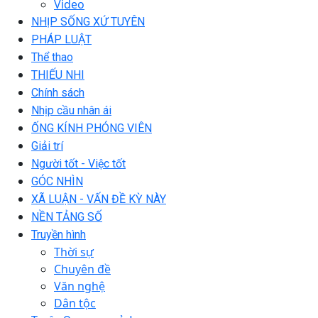
Video
NHỊP SỐNG XỨ TUYÊN
PHÁP LUẬT
Thể thao
THIẾU NHI
Chính sách
Nhịp cầu nhân ái
ỐNG KÍNH PHÓNG VIÊN
Giải trí
Người tốt - Việc tốt
GÓC NHÌN
XÃ LUẬN - VẤN ĐỀ KỲ NÀY
NỀN TẢNG SỐ
Truyền hình
Thời sự
Chuyên đề
Văn nghệ
Dân tộc