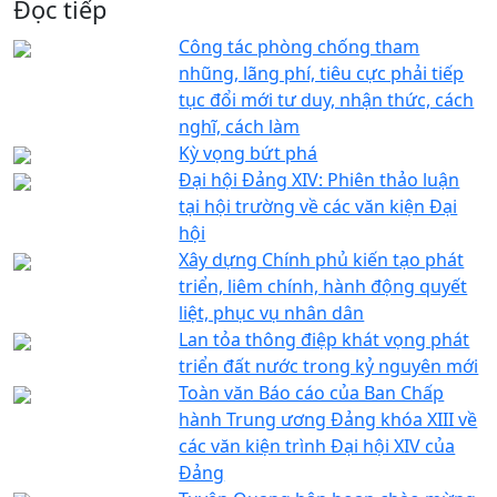
Đọc tiếp
Công tác phòng chống tham
nhũng, lãng phí, tiêu cực phải tiếp
tục đổi mới tư duy, nhận thức, cách
nghĩ, cách làm
Kỳ vọng bứt phá
Đại hội Đảng XIV: Phiên thảo luận
tại hội trường về các văn kiện Đại
hội
Xây dựng Chính phủ kiến tạo phát
triển, liêm chính, hành động quyết
liệt, phục vụ nhân dân
Lan tỏa thông điệp khát vọng phát
triển đất nước trong kỷ nguyên mới
Toàn văn Báo cáo của Ban Chấp
hành Trung ương Đảng khóa XIII về
các văn kiện trình Đại hội XIV của
Đảng