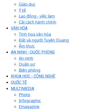
Giáo dục
Y tế
Lao động - việc làm
Cải cách hành chính
VĂN HÓA
Tinh hoa văn hóa
Đất và người Tuyên Quang
Ẩm thực
AN NINH - QUỐC PHÒNG
An ninh
Quân sự
Biên phòng
KHOA HỌC - CÔNG NGHỆ
QUỐC TẾ
MULTIMEDIA
Photo
Infographic
Emagazine