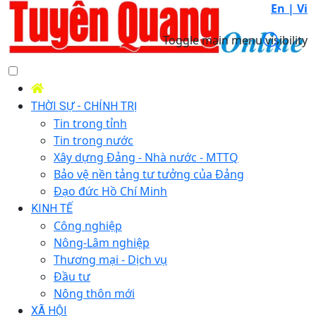
En |
Vi
Toggle main menu visibility
THỜI SỰ - CHÍNH TRỊ
Tin trong tỉnh
Tin trong nước
Xây dựng Đảng - Nhà nước - MTTQ
Bảo vệ nền tảng tư tưởng của Đảng
Đạo đức Hồ Chí Minh
KINH TẾ
Công nghiệp
Nông-Lâm nghiệp
Thương mại - Dịch vụ
Đầu tư
Nông thôn mới
XÃ HỘI