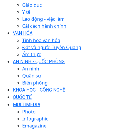
Giáo dục
Y tế
Lao động - việc làm
Cải cách hành chính
VĂN HÓA
Tinh hoa văn hóa
Đất và người Tuyên Quang
Ẩm thực
AN NINH - QUỐC PHÒNG
An ninh
Quân sự
Biên phòng
KHOA HỌC - CÔNG NGHỆ
QUỐC TẾ
MULTIMEDIA
Photo
Infographic
Emagazine