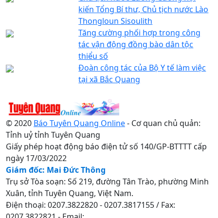
kiến Tổng Bí thư, Chủ tịch nước Lào
Thongloun Sisoulith
Tăng cường phối hợp trong công
tác vận động đồng bào dân tộc
thiểu số
Đoàn công tác của Bộ Y tế làm việc
tại xã Bắc Quang
© 2020
Báo Tuyên Quang Online
- Cơ quan chủ quản:
Tỉnh uỷ tỉnh Tuyên Quang
Giấy phép hoạt động báo điện tử số 140/GP-BTTTT cấp
ngày 17/03/2022
Giám đốc: Mai Đức Thông
Trụ sở Tòa soạn: Số 219, đường Tân Trào, phường Minh
Xuân, tỉnh Tuyên Quang, Việt Nam.
Điện thoại: 0207.3822820 - 0207.3817155 / Fax:
0207.3822821 - Email: