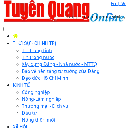
En |
Vi
Toggle main menu visibility
THỜI SỰ - CHÍNH TRỊ
Tin trong tỉnh
Tin trong nước
Xây dựng Đảng - Nhà nước - MTTQ
Bảo vệ nền tảng tư tưởng của Đảng
Đạo đức Hồ Chí Minh
KINH TẾ
Công nghiệp
Nông-Lâm nghiệp
Thương mại - Dịch vụ
Đầu tư
Nông thôn mới
XÃ HỘI