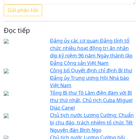
Đọc tiếp
Đảng ủy các cơ quan Đảng tỉnh tổ
chức nhiều hoạt động tri ân nhân
dịp kỷ niệm 96 năm Ngày thành lập
Đảng Cộng sản Việt Nam
Công bố Quyết định chỉ định Bí thư
Đảng ủy Trung ương Hội Nhà báo
Việt Nam
Tổng Bí thư Tô Lâm điện đàm với Bí
thư thứ nhất, Chủ tịch Cuba Miguel
Diaz-Canel
Chủ tịch nước Lương Cường: Chuẩn
bị chu đáo, trách nhiệm tổ chức Tết
Nguyên đán Bính Ngọ
Chủ tịch nước Lương Cường hội