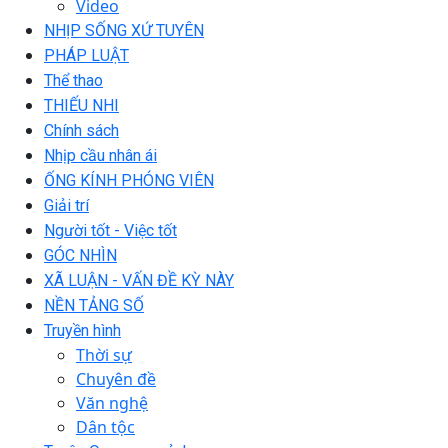
Video
NHỊP SỐNG XỨ TUYÊN
PHÁP LUẬT
Thể thao
THIẾU NHI
Chính sách
Nhịp cầu nhân ái
ỐNG KÍNH PHÓNG VIÊN
Giải trí
Người tốt - Việc tốt
GÓC NHÌN
XÃ LUẬN - VẤN ĐỀ KỲ NÀY
NỀN TẢNG SỐ
Truyền hình
Thời sự
Chuyên đề
Văn nghệ
Dân tộc