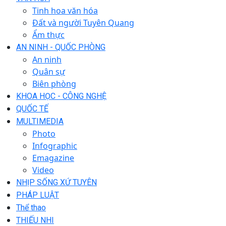
Tinh hoa văn hóa
Đất và người Tuyên Quang
Ẩm thực
AN NINH - QUỐC PHÒNG
An ninh
Quân sự
Biên phòng
KHOA HỌC - CÔNG NGHỆ
QUỐC TẾ
MULTIMEDIA
Photo
Infographic
Emagazine
Video
NHỊP SỐNG XỨ TUYÊN
PHÁP LUẬT
Thể thao
THIẾU NHI