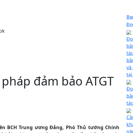
Bạ
Đọc
ok
Đo
bầ
tá
bầ
và
tạ
ải pháp đảm bảo ATGT
Đo
bầ
tá
Câ
kh
viên BCH Trung ương Đảng, Phó Thủ tướng Chính
nă