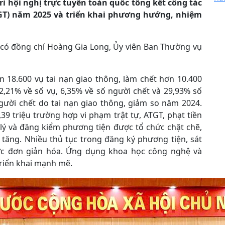
rì hội nghị trực tuyến toàn quốc tổng kết công tác
TGT) năm 2025 và triển khai phương hướng, nhiệm
 có đồng chí Hoàng Gia Long, Ủy viên Ban Thường vụ
 18.600 vụ tai nạn giao thông, làm chết hơn 10.400
2,21% về số vụ, 6,35% về số người chết và 29,93% số
người chết do tai nạn giao thông, giảm so năm 2024.
39 triệu trường hợp vi phạm trật tự, ATGT, phạt tiền
 lý và đăng kiểm phương tiện được tổ chức chặt chẽ,
 tăng. Nhiều thủ tục trong đăng ký phương tiện, sát
ược đơn giản hóa. Ứng dụng khoa học công nghệ và
triển khai mạnh mẽ.