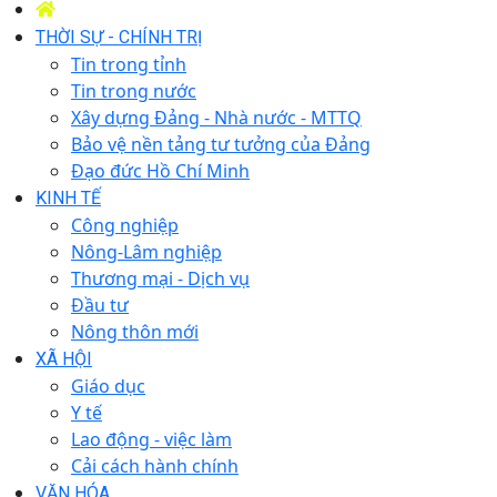
THỜI SỰ - CHÍNH TRỊ
Tin trong tỉnh
Tin trong nước
Xây dựng Đảng - Nhà nước - MTTQ
Bảo vệ nền tảng tư tưởng của Đảng
Đạo đức Hồ Chí Minh
KINH TẾ
Công nghiệp
Nông-Lâm nghiệp
Thương mại - Dịch vụ
Đầu tư
Nông thôn mới
XÃ HỘI
Giáo dục
Y tế
Lao động - việc làm
Cải cách hành chính
VĂN HÓA