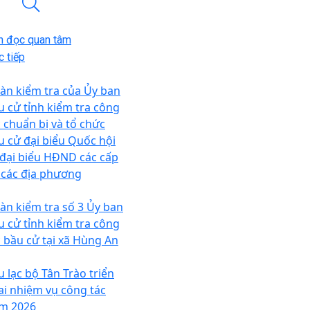
n đọc quan tâm
 tiếp
àn kiểm tra của Ủy ban
u cử tỉnh kiểm tra công
c chuẩn bị và tổ chức
u cử đại biểu Quốc hội
 đại biểu HĐND các cấp
i các địa phương
àn kiểm tra số 3 Ủy ban
u cử tỉnh kiểm tra công
c bầu cử tại xã Hùng An
u lạc bộ Tân Trào triển
ai nhiệm vụ công tác
m 2026