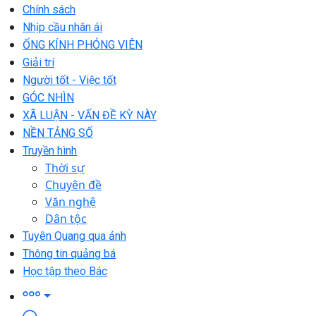
Chính sách
Nhịp cầu nhân ái
ỐNG KÍNH PHÓNG VIÊN
Giải trí
Người tốt - Việc tốt
GÓC NHÌN
XÃ LUẬN - VẤN ĐỀ KỲ NÀY
NỀN TẢNG SỐ
Truyền hình
Thời sự
Chuyên đề
Văn nghệ
Dân tộc
Tuyên Quang qua ảnh
Thông tin quảng bá
Học tập theo Bác