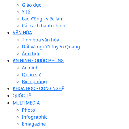
Giáo dục
Y tế
Lao động - việc làm
Cải cách hành chính
VĂN HÓA
Tinh hoa văn hóa
Đất và người Tuyên Quang
Ẩm thực
AN NINH - QUỐC PHÒNG
An ninh
Quân sự
Biên phòng
KHOA HỌC - CÔNG NGHỆ
QUỐC TẾ
MULTIMEDIA
Photo
Infographic
Emagazine