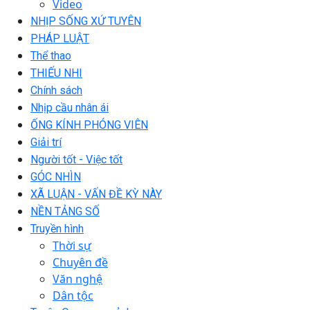
Video
NHỊP SỐNG XỨ TUYÊN
PHÁP LUẬT
Thể thao
THIẾU NHI
Chính sách
Nhịp cầu nhân ái
ỐNG KÍNH PHÓNG VIÊN
Giải trí
Người tốt - Việc tốt
GÓC NHÌN
XÃ LUẬN - VẤN ĐỀ KỲ NÀY
NỀN TẢNG SỐ
Truyền hình
Thời sự
Chuyên đề
Văn nghệ
Dân tộc