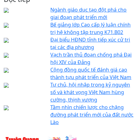
Ngành giáo dục tạo đột phá cho
giai đoạn phát triển mới
Bế giảng lớp Cao cấp lý luận chính
trị hệ không tập trung K71.B02
Đại biểu HĐND tỉnh tiếp xúc cử tri
tại các địa phương
Vạch trần thủ đoạn chống phá Đại
hội XIV của Đảng
Cộng đồng quốc tế đánh giá cao
thành tựu phát triển của Việt Nam
Tự chủ, hội nhập trong kỷ nguyên
số và khát vọng Việt Nam hùng
cường, thịnh vượng
Tầm nhìn chiến lược cho chặng
đường phát triển mới của đất nước
Lào