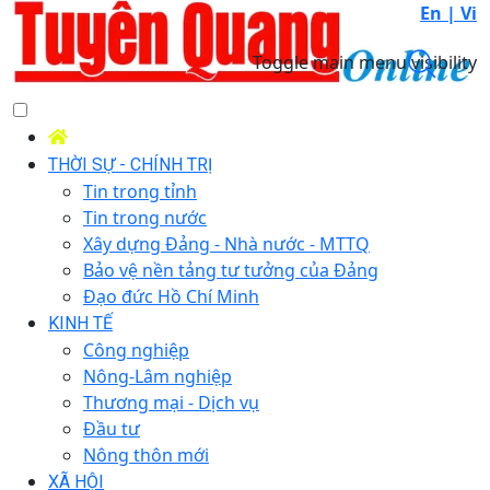
En |
Vi
Toggle main menu visibility
THỜI SỰ - CHÍNH TRỊ
Tin trong tỉnh
Tin trong nước
Xây dựng Đảng - Nhà nước - MTTQ
Bảo vệ nền tảng tư tưởng của Đảng
Đạo đức Hồ Chí Minh
KINH TẾ
Công nghiệp
Nông-Lâm nghiệp
Thương mại - Dịch vụ
Đầu tư
Nông thôn mới
XÃ HỘI