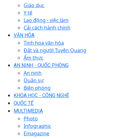
Giáo dục
Y tế
Lao động - việc làm
Cải cách hành chính
VĂN HÓA
Tinh hoa văn hóa
Đất và người Tuyên Quang
Ẩm thực
AN NINH - QUỐC PHÒNG
An ninh
Quân sự
Biên phòng
KHOA HỌC - CÔNG NGHỆ
QUỐC TẾ
MULTIMEDIA
Photo
Infographic
Emagazine