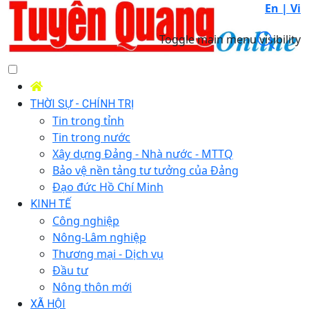
En |
Vi
Toggle main menu visibility
THỜI SỰ - CHÍNH TRỊ
Tin trong tỉnh
Tin trong nước
Xây dựng Đảng - Nhà nước - MTTQ
Bảo vệ nền tảng tư tưởng của Đảng
Đạo đức Hồ Chí Minh
KINH TẾ
Công nghiệp
Nông-Lâm nghiệp
Thương mại - Dịch vụ
Đầu tư
Nông thôn mới
XÃ HỘI