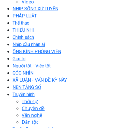
Video
NHỊP SỐNG XỨ TUYÊN
PHÁP LUẬT
Thể thao
THIẾU NHI
Chính sách
Nhịp cầu nhân ái
ỐNG KÍNH PHÓNG VIÊN
Giải trí
Người tốt - Việc tốt
GÓC NHÌN
XÃ LUẬN - VẤN ĐỀ KỲ NÀY
NỀN TẢNG SỐ
Truyền hình
Thời sự
Chuyên đề
Văn nghệ
Dân tộc