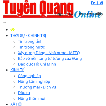
En |
Vi
Toggle main menu visibility
THỜI SỰ - CHÍNH TRỊ
Tin trong tỉnh
Tin trong nước
Xây dựng Đảng - Nhà nước - MTTQ
Bảo vệ nền tảng tư tưởng của Đảng
Đạo đức Hồ Chí Minh
KINH TẾ
Công nghiệp
Nông-Lâm nghiệp
Thương mại - Dịch vụ
Đầu tư
Nông thôn mới
XÃ HỘI