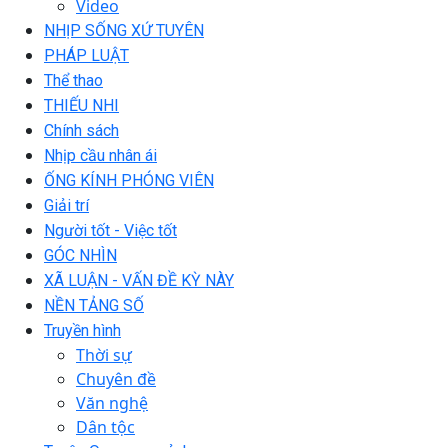
Video
NHỊP SỐNG XỨ TUYÊN
PHÁP LUẬT
Thể thao
THIẾU NHI
Chính sách
Nhịp cầu nhân ái
ỐNG KÍNH PHÓNG VIÊN
Giải trí
Người tốt - Việc tốt
GÓC NHÌN
XÃ LUẬN - VẤN ĐỀ KỲ NÀY
NỀN TẢNG SỐ
Truyền hình
Thời sự
Chuyên đề
Văn nghệ
Dân tộc