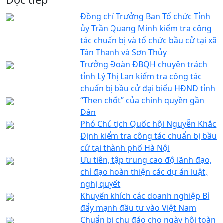
Đồng chí Trưởng Ban Tổ chức Tỉnh
ủy Trần Quang Minh kiểm tra công
tác chuẩn bị và tổ chức bầu cử tại xã
Tân Thanh và Sơn Thủy
Trưởng Đoàn ĐBQH chuyên trách
tỉnh Lý Thị Lan kiểm tra công tác
chuẩn bị bầu cử đại biểu HĐND tỉnh
“Then chốt” của chính quyền gần
Dân
Phó Chủ tịch Quốc hội Nguyễn Khắc
Định kiểm tra công tác chuẩn bị bầu
cử tại thành phố Hà Nội
Ưu tiên, tập trung cao độ lãnh đạo,
chỉ đạo hoàn thiện các dự án luật,
nghị quyết
Khuyến khích các doanh nghiệp Bỉ
đẩy mạnh đầu tư vào Việt Nam
Chuẩn bị chu đáo cho ngày hội toàn