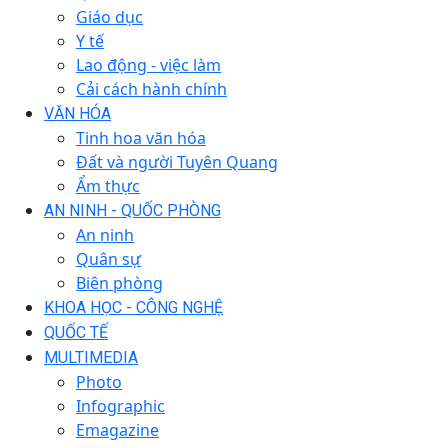
Giáo dục
Y tế
Lao động - việc làm
Cải cách hành chính
VĂN HÓA
Tinh hoa văn hóa
Đất và người Tuyên Quang
Ẩm thực
AN NINH - QUỐC PHÒNG
An ninh
Quân sự
Biên phòng
KHOA HỌC - CÔNG NGHỆ
QUỐC TẾ
MULTIMEDIA
Photo
Infographic
Emagazine