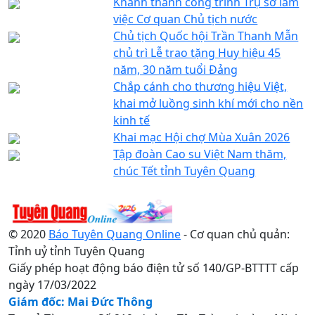
Khánh thành công trình Trụ sở làm
việc Cơ quan Chủ tịch nước
Chủ tịch Quốc hội Trần Thanh Mẫn
chủ trì Lễ trao tặng Huy hiệu 45
năm, 30 năm tuổi Đảng
Chắp cánh cho thương hiệu Việt,
khai mở luồng sinh khí mới cho nền
kinh tế
Khai mạc Hội chợ Mùa Xuân 2026
Tập đoàn Cao su Việt Nam thăm,
chúc Tết tỉnh Tuyên Quang
© 2020
Báo Tuyên Quang Online
- Cơ quan chủ quản:
Tỉnh uỷ tỉnh Tuyên Quang
Giấy phép hoạt động báo điện tử số 140/GP-BTTTT cấp
ngày 17/03/2022
Giám đốc: Mai Đức Thông