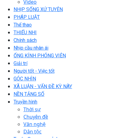
Video
NHỊP SỐNG XỨ TUYÊN
PHÁP LUẬT
Thể thao
THIẾU NHI
Chính sách
Nhịp cầu nhân ái
ỐNG KÍNH PHÓNG VIÊN
Giải trí
Người tốt - Việc tốt
GÓC NHÌN
XÃ LUẬN - VẤN ĐỀ KỲ NÀY
NỀN TẢNG SỐ
Truyền hình
Thời sự
Chuyên đề
Văn nghệ
Dân tộc