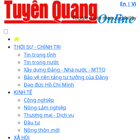
En |
Vi
Toggle main menu visibility
THỜI SỰ - CHÍNH TRỊ
Tin trong tỉnh
Tin trong nước
Xây dựng Đảng - Nhà nước - MTTQ
Bảo vệ nền tảng tư tưởng của Đảng
Đạo đức Hồ Chí Minh
KINH TẾ
Công nghiệp
Nông-Lâm nghiệp
Thương mại - Dịch vụ
Đầu tư
Nông thôn mới
XÃ HỘI