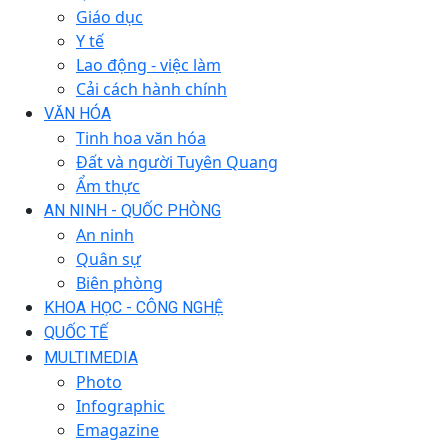
Giáo dục
Y tế
Lao động - việc làm
Cải cách hành chính
VĂN HÓA
Tinh hoa văn hóa
Đất và người Tuyên Quang
Ẩm thực
AN NINH - QUỐC PHÒNG
An ninh
Quân sự
Biên phòng
KHOA HỌC - CÔNG NGHỆ
QUỐC TẾ
MULTIMEDIA
Photo
Infographic
Emagazine