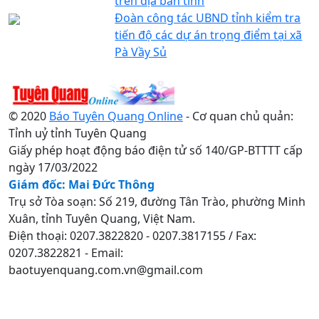
trên địa bàn tỉnh
Đoàn công tác UBND tỉnh kiểm tra
tiến độ các dự án trọng điểm tại xã
Pà Vầy Sủ
© 2020
Báo Tuyên Quang Online
- Cơ quan chủ quản:
Tỉnh uỷ tỉnh Tuyên Quang
Giấy phép hoạt động báo điện tử số 140/GP-BTTTT cấp
ngày 17/03/2022
Giám đốc: Mai Đức Thông
Trụ sở Tòa soạn: Số 219, đường Tân Trào, phường Minh
Xuân, tỉnh Tuyên Quang, Việt Nam.
Điện thoại: 0207.3822820 - 0207.3817155 / Fax:
0207.3822821 - Email:
baotuyenquang.com.vn@gmail.com