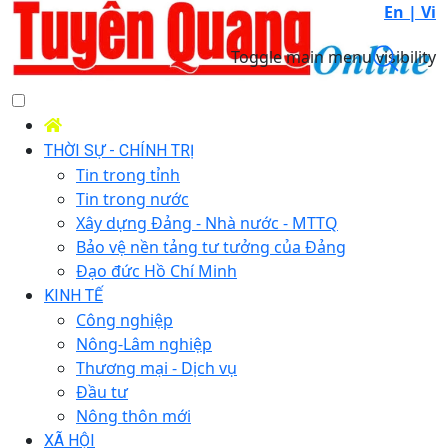
En |
Vi
Toggle main menu visibility
THỜI SỰ - CHÍNH TRỊ
Tin trong tỉnh
Tin trong nước
Xây dựng Đảng - Nhà nước - MTTQ
Bảo vệ nền tảng tư tưởng của Đảng
Đạo đức Hồ Chí Minh
KINH TẾ
Công nghiệp
Nông-Lâm nghiệp
Thương mại - Dịch vụ
Đầu tư
Nông thôn mới
XÃ HỘI