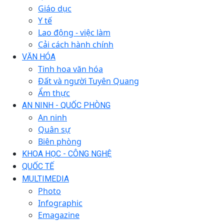
Giáo dục
Y tế
Lao động - việc làm
Cải cách hành chính
VĂN HÓA
Tinh hoa văn hóa
Đất và người Tuyên Quang
Ẩm thực
AN NINH - QUỐC PHÒNG
An ninh
Quân sự
Biên phòng
KHOA HỌC - CÔNG NGHỆ
QUỐC TẾ
MULTIMEDIA
Photo
Infographic
Emagazine