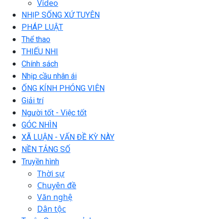
Video
NHỊP SỐNG XỨ TUYÊN
PHÁP LUẬT
Thể thao
THIẾU NHI
Chính sách
Nhịp cầu nhân ái
ỐNG KÍNH PHÓNG VIÊN
Giải trí
Người tốt - Việc tốt
GÓC NHÌN
XÃ LUẬN - VẤN ĐỀ KỲ NÀY
NỀN TẢNG SỐ
Truyền hình
Thời sự
Chuyên đề
Văn nghệ
Dân tộc