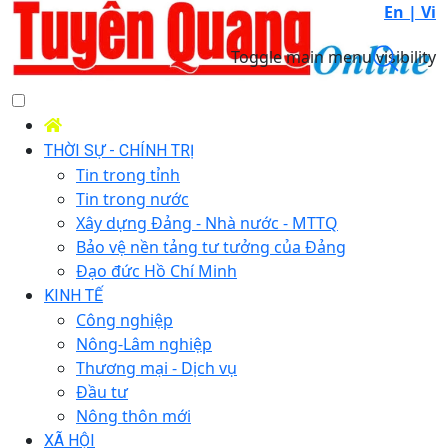
En |
Vi
Toggle main menu visibility
THỜI SỰ - CHÍNH TRỊ
Tin trong tỉnh
Tin trong nước
Xây dựng Đảng - Nhà nước - MTTQ
Bảo vệ nền tảng tư tưởng của Đảng
Đạo đức Hồ Chí Minh
KINH TẾ
Công nghiệp
Nông-Lâm nghiệp
Thương mại - Dịch vụ
Đầu tư
Nông thôn mới
XÃ HỘI