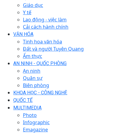
Giáo dục
Y tế
Lao động - việc làm
Cải cách hành chính
VĂN HÓA
Tinh hoa văn hóa
Đất và người Tuyên Quang
Ẩm thực
AN NINH - QUỐC PHÒNG
An ninh
Quân sự
Biên phòng
KHOA HỌC - CÔNG NGHỆ
QUỐC TẾ
MULTIMEDIA
Photo
Infographic
Emagazine