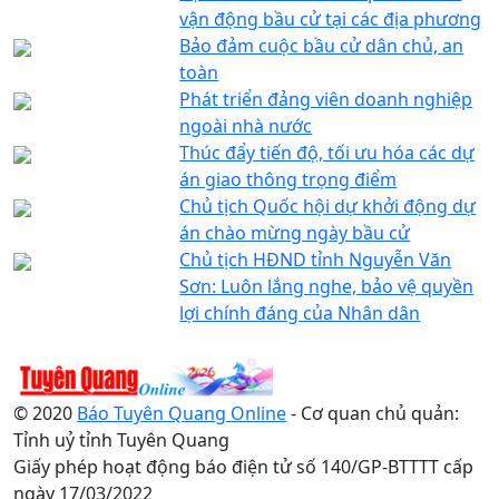
vận động bầu cử tại các địa phương
Bảo đảm cuộc bầu cử dân chủ, an
toàn
Phát triển đảng viên doanh nghiệp
ngoài nhà nước
Thúc đẩy tiến độ, tối ưu hóa các dự
án giao thông trọng điểm
Chủ tịch Quốc hội dự khởi động dự
án chào mừng ngày bầu cử
Chủ tịch HĐND tỉnh Nguyễn Văn
Sơn: Luôn lắng nghe, bảo vệ quyền
lợi chính đáng của Nhân dân
© 2020
Báo Tuyên Quang Online
- Cơ quan chủ quản:
Tỉnh uỷ tỉnh Tuyên Quang
Giấy phép hoạt động báo điện tử số 140/GP-BTTTT cấp
ngày 17/03/2022