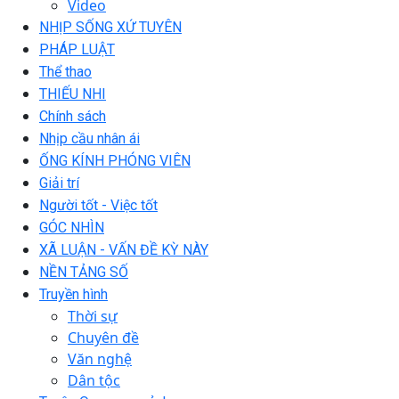
Video
NHỊP SỐNG XỨ TUYÊN
PHÁP LUẬT
Thể thao
THIẾU NHI
Chính sách
Nhịp cầu nhân ái
ỐNG KÍNH PHÓNG VIÊN
Giải trí
Người tốt - Việc tốt
GÓC NHÌN
XÃ LUẬN - VẤN ĐỀ KỲ NÀY
NỀN TẢNG SỐ
Truyền hình
Thời sự
Chuyên đề
Văn nghệ
Dân tộc