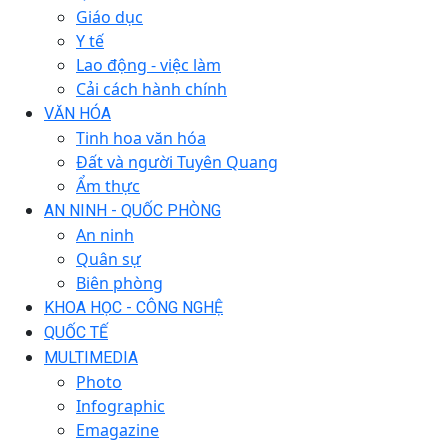
Giáo dục
Y tế
Lao động - việc làm
Cải cách hành chính
VĂN HÓA
Tinh hoa văn hóa
Đất và người Tuyên Quang
Ẩm thực
AN NINH - QUỐC PHÒNG
An ninh
Quân sự
Biên phòng
KHOA HỌC - CÔNG NGHỆ
QUỐC TẾ
MULTIMEDIA
Photo
Infographic
Emagazine