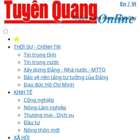
En |
Vi
Toggle main menu visibility
THỜI SỰ - CHÍNH TRỊ
Tin trong tỉnh
Tin trong nước
Xây dựng Đảng - Nhà nước - MTTQ
Bảo vệ nền tảng tư tưởng của Đảng
Đạo đức Hồ Chí Minh
KINH TẾ
Công nghiệp
Nông-Lâm nghiệp
Thương mại - Dịch vụ
Đầu tư
Nông thôn mới
XÃ HỘI