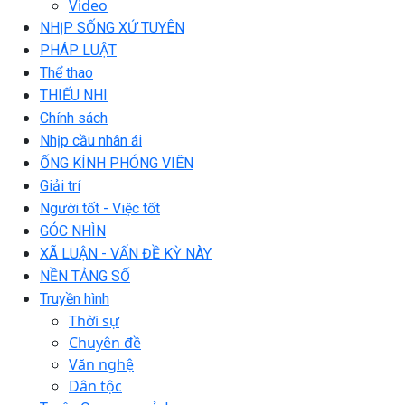
Video
NHỊP SỐNG XỨ TUYÊN
PHÁP LUẬT
Thể thao
THIẾU NHI
Chính sách
Nhịp cầu nhân ái
ỐNG KÍNH PHÓNG VIÊN
Giải trí
Người tốt - Việc tốt
GÓC NHÌN
XÃ LUẬN - VẤN ĐỀ KỲ NÀY
NỀN TẢNG SỐ
Truyền hình
Thời sự
Chuyên đề
Văn nghệ
Dân tộc