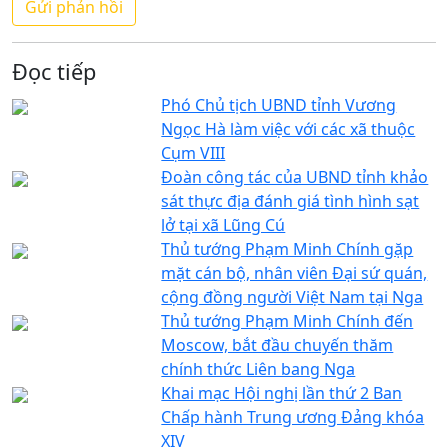
Đọc tiếp
Phó Chủ tịch UBND tỉnh Vương
Ngọc Hà làm việc với các xã thuộc
Cụm VIII
Đoàn công tác của UBND tỉnh khảo
sát thực địa đánh giá tình hình sạt
lở tại xã Lũng Cú
Thủ tướng Phạm Minh Chính gặp
mặt cán bộ, nhân viên Đại sứ quán,
cộng đồng người Việt Nam tại Nga
Thủ tướng Phạm Minh Chính đến
Moscow, bắt đầu chuyến thăm
chính thức Liên bang Nga
Khai mạc Hội nghị lần thứ 2 Ban
Chấp hành Trung ương Đảng khóa
XIV