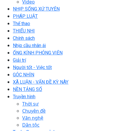
Video
NHỊP SỐNG XỨ TUYÊN
PHÁP LUẬT
Thể thao
THIẾU NHI
Chính sách
Nhịp cầu nhân ái
ỐNG KÍNH PHÓNG VIÊN
Giải trí
Người tốt - Việc tốt
GÓC NHÌN
XÃ LUẬN - VẤN ĐỀ KỲ NÀY
NỀN TẢNG SỐ
Truyền hình
Thời sự
Chuyên đề
Văn nghệ
Dân tộc