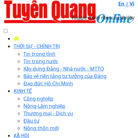
En |
Vi
Toggle main menu visibility
THỜI SỰ - CHÍNH TRỊ
Tin trong tỉnh
Tin trong nước
Xây dựng Đảng - Nhà nước - MTTQ
Bảo vệ nền tảng tư tưởng của Đảng
Đạo đức Hồ Chí Minh
KINH TẾ
Công nghiệp
Nông-Lâm nghiệp
Thương mại - Dịch vụ
Đầu tư
Nông thôn mới
XÃ HỘI