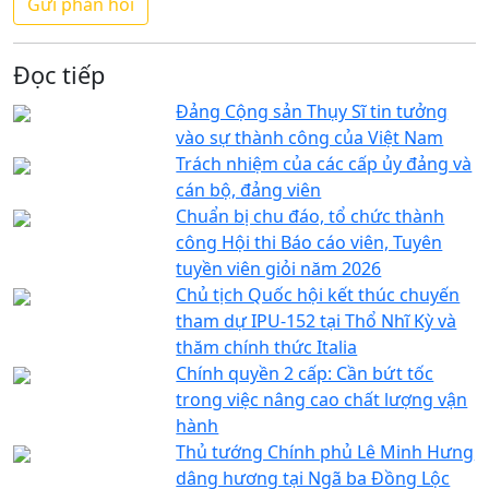
Đọc tiếp
Đảng Cộng sản Thụy Sĩ tin tưởng
vào sự thành công của Việt Nam
Trách nhiệm của các cấp ủy đảng và
cán bộ, đảng viên
Chuẩn bị chu đáo, tổ chức thành
công Hội thi Báo cáo viên, Tuyên
tuyền viên giỏi năm 2026
Chủ tịch Quốc hội kết thúc chuyến
tham dự IPU-152 tại Thổ Nhĩ Kỳ và
thăm chính thức Italia
Chính quyền 2 cấp: Cần bứt tốc
trong việc nâng cao chất lượng vận
hành
Thủ tướng Chính phủ Lê Minh Hưng
dâng hương tại Ngã ba Đồng Lộc