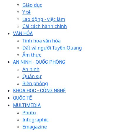
Giáo dục
Y tế
Lao động - việc làm
Cải cách hành chính
VĂN HÓA
Tinh hoa văn hóa
Đất và người Tuyên Quang
Ẩm thực
AN NINH - QUỐC PHÒNG
An ninh
Quân sự
Biên phòng
KHOA HỌC - CÔNG NGHỆ
QUỐC TẾ
MULTIMEDIA
Photo
Infographic
Emagazine