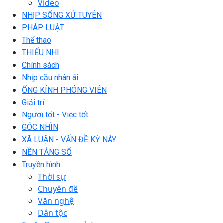
Video
NHỊP SỐNG XỨ TUYÊN
PHÁP LUẬT
Thể thao
THIẾU NHI
Chính sách
Nhịp cầu nhân ái
ỐNG KÍNH PHÓNG VIÊN
Giải trí
Người tốt - Việc tốt
GÓC NHÌN
XÃ LUẬN - VẤN ĐỀ KỲ NÀY
NỀN TẢNG SỐ
Truyền hình
Thời sự
Chuyên đề
Văn nghệ
Dân tộc