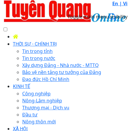
En |
Vi
Toggle main menu visibility
THỜI SỰ - CHÍNH TRỊ
Tin trong tỉnh
Tin trong nước
Xây dựng Đảng - Nhà nước - MTTQ
Bảo vệ nền tảng tư tưởng của Đảng
Đạo đức Hồ Chí Minh
KINH TẾ
Công nghiệp
Nông-Lâm nghiệp
Thương mại - Dịch vụ
Đầu tư
Nông thôn mới
XÃ HỘI