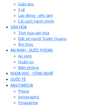
Giáo dục
Y tế
Lao động - việc làm
Cải cách hành chính
VĂN HÓA
Tinh hoa văn hóa
Đất và người Tuyên Quang
Ẩm thực
AN NINH - QUỐC PHÒNG
An ninh
Quân sự
Biên phòng
KHOA HỌC - CÔNG NGHỆ
QUỐC TẾ
MULTIMEDIA
Photo
Infographic
Emagazine