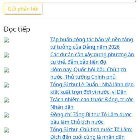
Đọc tiếp
Tập huấn công tác bảo vệ nền tảng
tư tưởng của Đảng năm 2026
Các dự án cần xây dựng phương án
cụ thể, đảm bảo tiến độ
Hôm nay, Quốc hội bầu Chủ tịch
nước, Thủ tướng Chính phủ
Tổng Bí thư Lê Duẩn - Nhà lãnh đạo
kiệt xuất trọn đời vì nước, vì Dân
Trách nhiệm cao trước Đảng, trước
Nhân dân
Đồng chí Tổng Bí thư Tô Lâm được
bầu làm Chủ tịch nước
Tổng Bí thư, Chủ tịch nước Tô Lâm:
Đích đến cuối cùng là nhân dân