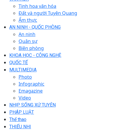
Tinh hoa văn hóa
Đất và người Tuyên Quang
Ẩm thực
AN NINH - QUỐC PHÒNG
An ninh
Quân sự
Biên phòng
KHOA HỌC - CÔNG NGHỆ
QUỐC TẾ
MULTIMEDIA
Photo
Infographic
Emagazine
Video
NHỊP SỐNG XỨ TUYÊN
PHÁP LUẬT
Thể thao
THIẾU NHI