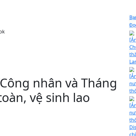
Bạ
Đọc
ok
[Ả
Ch
th
La
[Ả
 Công nhân và Tháng
nư
th
oàn, vệ sinh lao
[Ả
nư
th
Di
chí