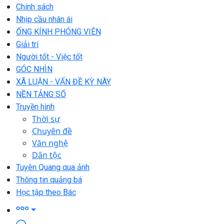
Chính sách
Nhịp cầu nhân ái
ỐNG KÍNH PHÓNG VIÊN
Giải trí
Người tốt - Việc tốt
GÓC NHÌN
XÃ LUẬN - VẤN ĐỀ KỲ NÀY
NỀN TẢNG SỐ
Truyền hình
Thời sự
Chuyên đề
Văn nghệ
Dân tộc
Tuyên Quang qua ảnh
Thông tin quảng bá
Học tập theo Bác