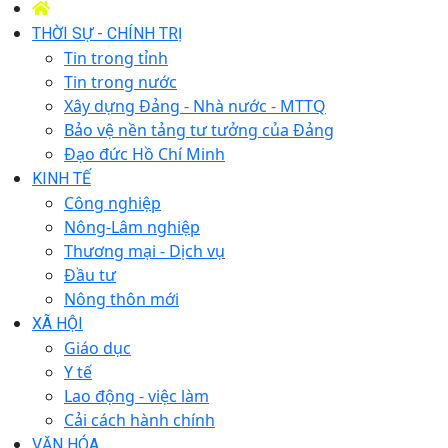
THỜI SỰ - CHÍNH TRỊ
Tin trong tỉnh
Tin trong nước
Xây dựng Đảng - Nhà nước - MTTQ
Bảo vệ nền tảng tư tưởng của Đảng
Đạo đức Hồ Chí Minh
KINH TẾ
Công nghiệp
Nông-Lâm nghiệp
Thương mại - Dịch vụ
Đầu tư
Nông thôn mới
XÃ HỘI
Giáo dục
Y tế
Lao động - việc làm
Cải cách hành chính
VĂN HÓA