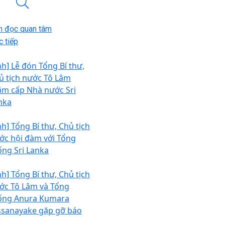
n đọc quan tâm
 tiếp
nh] Lễ đón Tổng Bí thư,
ủ tịch nước Tô Lâm
ăm cấp Nhà nước Sri
nka
nh] Tổng Bí thư, Chủ tịch
ớc hội đàm với Tổng
ống Sri Lanka
nh] Tổng Bí thư, Chủ tịch
ớc Tô Lâm và Tổng
ống Anura Kumara
ssanayake gặp gỡ báo