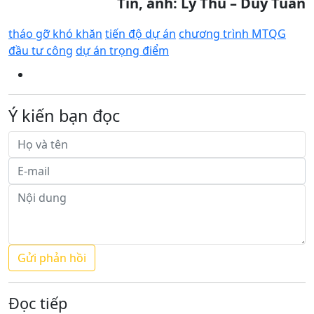
Tin, ảnh: Lý Thu – Duy Tuấn
tháo gỡ khó khăn
tiến độ dự án
chương trình MTQG
đầu tư công
dự án trọng điểm
Ý kiến bạn đọc
Đọc tiếp