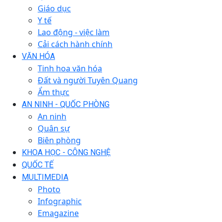
Giáo dục
Y tế
Lao động - việc làm
Cải cách hành chính
VĂN HÓA
Tinh hoa văn hóa
Đất và người Tuyên Quang
Ẩm thực
AN NINH - QUỐC PHÒNG
An ninh
Quân sự
Biên phòng
KHOA HỌC - CÔNG NGHỆ
QUỐC TẾ
MULTIMEDIA
Photo
Infographic
Emagazine