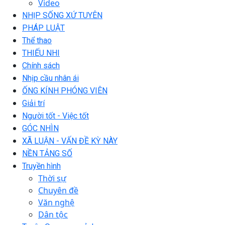
Video
NHỊP SỐNG XỨ TUYÊN
PHÁP LUẬT
Thể thao
THIẾU NHI
Chính sách
Nhịp cầu nhân ái
ỐNG KÍNH PHÓNG VIÊN
Giải trí
Người tốt - Việc tốt
GÓC NHÌN
XÃ LUẬN - VẤN ĐỀ KỲ NÀY
NỀN TẢNG SỐ
Truyền hình
Thời sự
Chuyên đề
Văn nghệ
Dân tộc