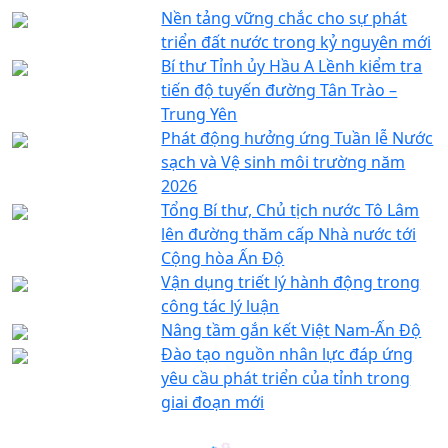
Nền tảng vững chắc cho sự phát
triển đất nước trong kỷ nguyên mới
Bí thư Tỉnh ủy Hầu A Lềnh kiểm tra
tiến độ tuyến đường Tân Trào –
Trung Yên
Phát động hưởng ứng Tuần lễ Nước
sạch và Vệ sinh môi trường năm
2026
Tổng Bí thư, Chủ tịch nước Tô Lâm
lên đường thăm cấp Nhà nước tới
Cộng hòa Ấn Độ
Vận dụng triết lý hành động trong
công tác lý luận
Nâng tầm gắn kết Việt Nam-Ấn Độ
Đào tạo nguồn nhân lực đáp ứng
yêu cầu phát triển của tỉnh trong
giai đoạn mới