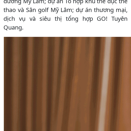
dưỡng Mỹ Lâm; dự án Tổ hợp khu thể dục thể
thao và Sân golf Mỹ Lâm; dự án thương mại,
dịch vụ và siêu thị tổng hợp GO! Tuyên
Quang.