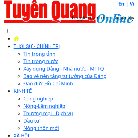
En |
Vi
Toggle main menu visibility
THỜI SỰ - CHÍNH TRỊ
Tin trong tỉnh
Tin trong nước
Xây dựng Đảng - Nhà nước - MTTQ
Bảo vệ nền tảng tư tưởng của Đảng
Đạo đức Hồ Chí Minh
KINH TẾ
Công nghiệp
Nông-Lâm nghiệp
Thương mại - Dịch vụ
Đầu tư
Nông thôn mới
XÃ HỘI