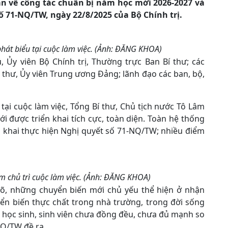
uan về công tác chuẩn bị năm học mới 2026-2027 và
ố 71-NQ/TW, ngày 22/8/2025 của Bộ Chính trị.
phát biểu tại cuộc làm việc. (Ảnh: ĐĂNG KHOA)
 Ủy viên Bộ Chính trị, Thường trực Ban Bí thư; các
í thư, Ủy viên Trung ương Đảng; lãnh đạo các ban, bộ,
 tại cuộc làm việc, Tổng Bí thư, Chủ tịch nước Tô Lâm
 được triển khai tích cực, toàn diện. Toàn hệ thống
ển khai thực hiện Nghị quyết số 71-NQ/TW; nhiều điểm
âm chủ trì cuộc làm việc. (Ảnh: ĐĂNG KHOA)
 rõ, những chuyển biến mới chủ yếu thể hiện ở nhận
yển biến thực chất trong nhà trường, trong đời sống
a học sinh, sinh viên chưa đồng đều, chưa đủ mạnh so
NQ/TW đề ra.