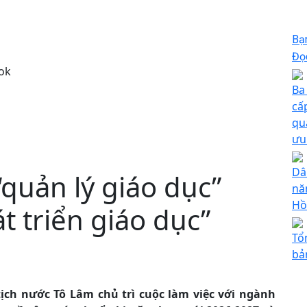
Bạ
Đọc
ok
Ba
cấ
qu
ưu
Dâ
quản lý giáo dục”
nă
Hồ
t triển giáo dục”
Tổ
bả
 tịch nước Tô Lâm chủ trì cuộc làm việc với ngành