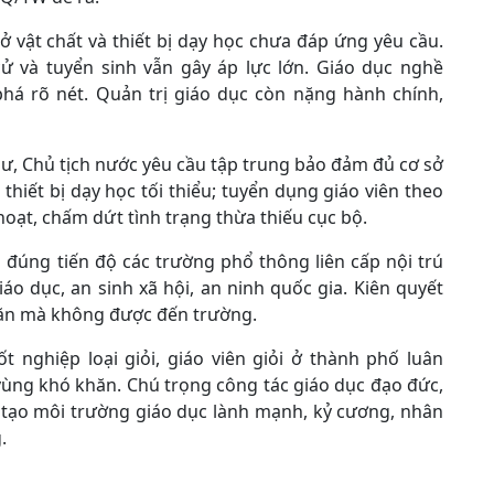
ở vật chất và thiết bị dạy học chưa đáp ứng yêu cầu.
cử và tuyển sinh vẫn gây áp lực lớn. Giáo dục nghề
phá rõ nét. Quản trị giáo dục còn nặng hành chính,
hư, Chủ tịch nước yêu cầu tập trung bảo đảm đủ cơ sở
 thiết bị dạy học tối thiểu; tuyển dụng giáo viên theo
hoạt, chấm dứt tình trạng thừa thiếu cục bộ.
 đúng tiến độ các trường phổ thông liên cấp nội trú
iáo dục, an sinh xã hội, an ninh quốc gia. Kiên quyết
hăn mà không được đến trường.
t nghiệp loại giỏi, giáo viên giỏi ở thành phố luân
vùng khó khăn. Chú trọng công tác giáo dục đạo đức,
; tạo môi trường giáo dục lành mạnh, kỷ cương, nhân
.