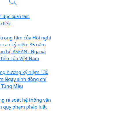
n đọc quan tâm
 tiếp
 trọng tâm của Hội nghị
p cao kỷ niệm 35 năm
an hệ ASEAN - Nga và
 tiên của Việt Nam
ng hương kỷ niệm 130
m Ngày sinh đồng chí
 Tùng Mậu
ng rà soát hệ thống văn
n quy phạm pháp luật