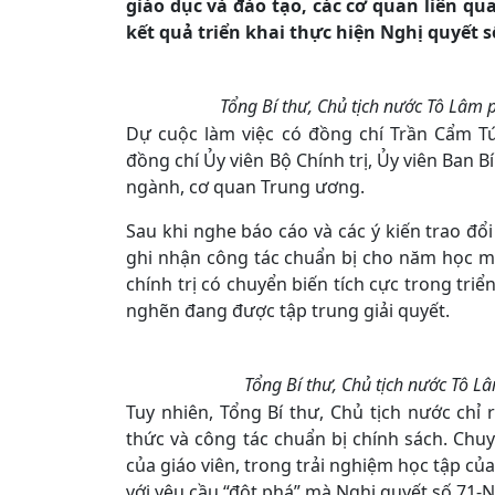
giáo dục và đào tạo, các cơ quan liên q
kết quả triển khai thực hiện Nghị quyết s
Tổng Bí thư, Chủ tịch nước Tô Lâm 
Dự cuộc làm việc có đồng chí Trần Cẩm Tú,
đồng chí Ủy viên Bộ Chính trị, Ủy viên Ban B
ngành, cơ quan Trung ương.
Sau khi nghe báo cáo và các ý kiến trao đổi
ghi nhận công tác chuẩn bị cho năm học mới
chính trị có chuyển biến tích cực trong tri
nghẽn đang được tập trung giải quyết.
Tổng Bí thư, Chủ tịch nước Tô L
Tuy nhiên, Tổng Bí thư, Chủ tịch nước chỉ
thức và công tác chuẩn bị chính sách. Chu
của giáo viên, trong trải nghiệm học tập củ
với yêu cầu “đột phá” mà Nghị quyết số 71-