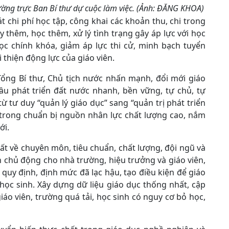
hường trực Ban Bí thư dự cuộc làm việc. (Ảnh: ĐĂNG KHOA)
t chi phí học tập, công khai các khoản thu, chi trong
 thêm, học thêm, xử lý tình trạng gây áp lực với học
ọc chính khóa, giảm áp lực thi cử, minh bạch tuyển
 thiện động lực của giáo viên.
Tổng Bí thư, Chủ tịch nước nhấn mạnh, đổi mới giáo
ầu phát triển đất nước nhanh, bền vững, tự chủ, tự
tư duy “quản lý giáo dục” sang “quản trị phát triển
 trong chuẩn bị nguồn nhân lực chất lượng cao, nắm
ới.
ất về chuyên môn, tiêu chuẩn, chất lượng, đội ngũ và
 chủ động cho nhà trường, hiệu trưởng và giáo viên,
ác quy định, định mức đã lạc hậu, tạo điều kiện để giáo
học sinh. Xây dựng dữ liệu giáo dục thống nhất, cập
iáo viên, trường quá tải, học sinh có nguy cơ bỏ học,