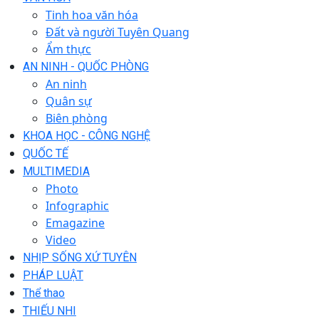
Tinh hoa văn hóa
Đất và người Tuyên Quang
Ẩm thực
AN NINH - QUỐC PHÒNG
An ninh
Quân sự
Biên phòng
KHOA HỌC - CÔNG NGHỆ
QUỐC TẾ
MULTIMEDIA
Photo
Infographic
Emagazine
Video
NHỊP SỐNG XỨ TUYÊN
PHÁP LUẬT
Thể thao
THIẾU NHI