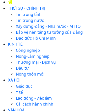
THỜI SỰ - CHÍNH TRỊ
Tin trong tỉnh
Tin trong nước
Xây dựng Đảng - Nhà nước - MTTQ
Bảo vệ nền tảng tư tưởng của Đảng
Đạo đức Hồ Chí Minh
KINH TẾ
Công nghiệp
Nông-Lâm nghiệp
Thương mại - Dịch vụ
Đầu tư
Nông thôn mới
XÃ HỘI
Giáo dục
Y tế
Lao động - việc làm
Cải cách hành chính
VĂN HÓA