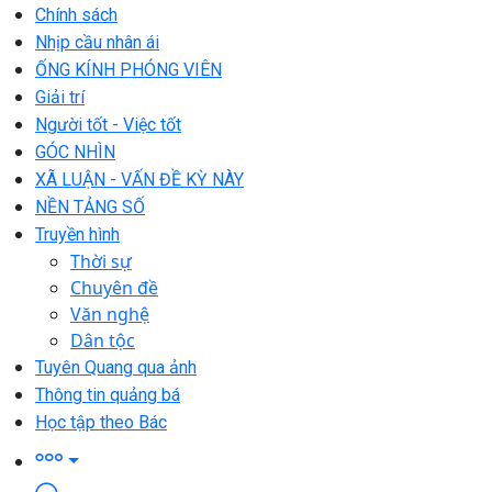
Chính sách
Nhịp cầu nhân ái
ỐNG KÍNH PHÓNG VIÊN
Giải trí
Người tốt - Việc tốt
GÓC NHÌN
XÃ LUẬN - VẤN ĐỀ KỲ NÀY
NỀN TẢNG SỐ
Truyền hình
Thời sự
Chuyên đề
Văn nghệ
Dân tộc
Tuyên Quang qua ảnh
Thông tin quảng bá
Học tập theo Bác