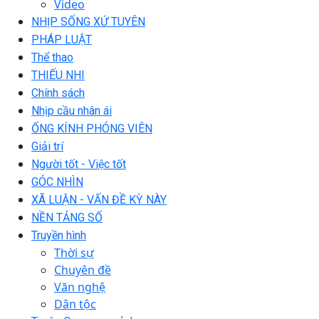
Video
NHỊP SỐNG XỨ TUYÊN
PHÁP LUẬT
Thể thao
THIẾU NHI
Chính sách
Nhịp cầu nhân ái
ỐNG KÍNH PHÓNG VIÊN
Giải trí
Người tốt - Việc tốt
GÓC NHÌN
XÃ LUẬN - VẤN ĐỀ KỲ NÀY
NỀN TẢNG SỐ
Truyền hình
Thời sự
Chuyên đề
Văn nghệ
Dân tộc