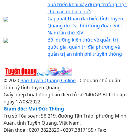
quả triển khai xây dựng trường học
cho các xã biên giới
Gặp mặt Đoàn đại biểu tỉnh Tuyên
Quang dự Đại hội Công đoàn Việt
Nam lần thứ XIV
Bồi dưỡng kiến thức về quản trị
quốc gia, quản trị địa phương và
quản trị an ninh phi truyền thống
© 2020
Báo Tuyên Quang Online
- Cơ quan chủ quản:
Tỉnh uỷ tỉnh Tuyên Quang
Giấy phép hoạt động báo điện tử số 140/GP-BTTTT cấp
ngày 17/03/2022
Giám đốc: Mai Đức Thông
Trụ sở Tòa soạn: Số 219, đường Tân Trào, phường Minh
Xuân, tỉnh Tuyên Quang, Việt Nam.
Điện thoại: 0207.3822820 - 0207.3817155 / Fax: