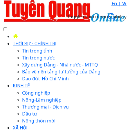
En |
Vi
Toggle main menu visibility
THỜI SỰ - CHÍNH TRỊ
Tin trong tỉnh
Tin trong nước
Xây dựng Đảng - Nhà nước - MTTQ
Bảo vệ nền tảng tư tưởng của Đảng
Đạo đức Hồ Chí Minh
KINH TẾ
Công nghiệp
Nông-Lâm nghiệp
Thương mại - Dịch vụ
Đầu tư
Nông thôn mới
XÃ HỘI