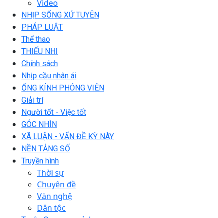
Video
NHỊP SỐNG XỨ TUYÊN
PHÁP LUẬT
Thể thao
THIẾU NHI
Chính sách
Nhịp cầu nhân ái
ỐNG KÍNH PHÓNG VIÊN
Giải trí
Người tốt - Việc tốt
GÓC NHÌN
XÃ LUẬN - VẤN ĐỀ KỲ NÀY
NỀN TẢNG SỐ
Truyền hình
Thời sự
Chuyên đề
Văn nghệ
Dân tộc