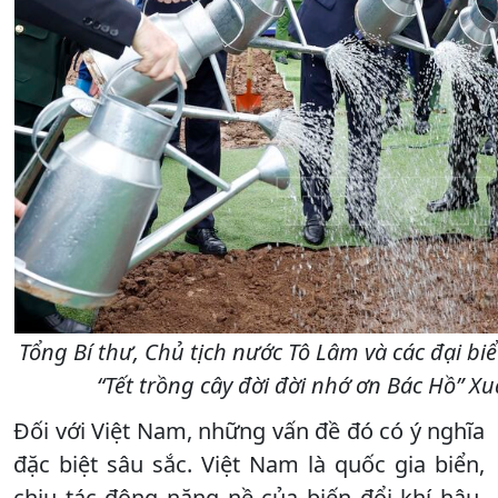
Tổng Bí thư, Chủ tịch nước Tô Lâm và các đại bi
“Tết trồng cây đời đời nhớ ơn Bác Hồ” X
Đối với Việt Nam, những vấn đề đó có ý nghĩa
đặc biệt sâu sắc. Việt Nam là quốc gia biển,
chịu tác động nặng nề của biến đổi khí hậu.