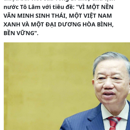
nước Tô Lâm với tiêu đề: "VÌ MỘT NỀN
VĂN MINH SINH THÁI, MỘT VIỆT NAM
XANH VÀ MỘT ĐẠI DƯƠNG HÒA BÌNH,
BỀN VỮNG".