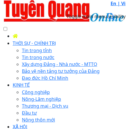
En |
Vi
Toggle main menu visibility
THỜI SỰ - CHÍNH TRỊ
Tin trong tỉnh
Tin trong nước
Xây dựng Đảng - Nhà nước - MTTQ
Bảo vệ nền tảng tư tưởng của Đảng
Đạo đức Hồ Chí Minh
KINH TẾ
Công nghiệp
Nông-Lâm nghiệp
Thương mại - Dịch vụ
Đầu tư
Nông thôn mới
XÃ HỘI