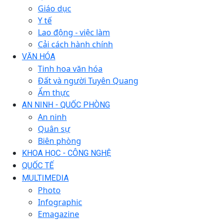
Giáo dục
Y tế
Lao động - việc làm
Cải cách hành chính
VĂN HÓA
Tinh hoa văn hóa
Đất và người Tuyên Quang
Ẩm thực
AN NINH - QUỐC PHÒNG
An ninh
Quân sự
Biên phòng
KHOA HỌC - CÔNG NGHỆ
QUỐC TẾ
MULTIMEDIA
Photo
Infographic
Emagazine