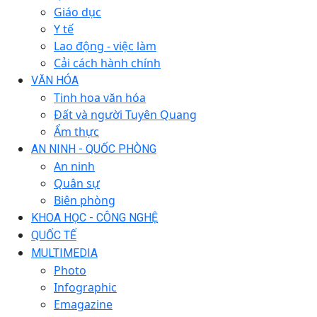
Giáo dục
Y tế
Lao động - việc làm
Cải cách hành chính
VĂN HÓA
Tinh hoa văn hóa
Đất và người Tuyên Quang
Ẩm thực
AN NINH - QUỐC PHÒNG
An ninh
Quân sự
Biên phòng
KHOA HỌC - CÔNG NGHỆ
QUỐC TẾ
MULTIMEDIA
Photo
Infographic
Emagazine