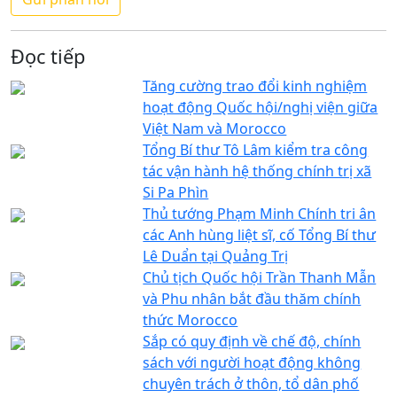
Đọc tiếp
Tăng cường trao đổi kinh nghiệm
hoạt động Quốc hội/nghị viện giữa
Việt Nam và Morocco
Tổng Bí thư Tô Lâm kiểm tra công
tác vận hành hệ thống chính trị xã
Si Pa Phìn
Thủ tướng Phạm Minh Chính tri ân
các Anh hùng liệt sĩ, cố Tổng Bí thư
Lê Duẩn tại Quảng Trị
Chủ tịch Quốc hội Trần Thanh Mẫn
và Phu nhân bắt đầu thăm chính
thức Morocco
Sắp có quy định về chế độ, chính
sách với người hoạt động không
chuyên trách ở thôn, tổ dân phố