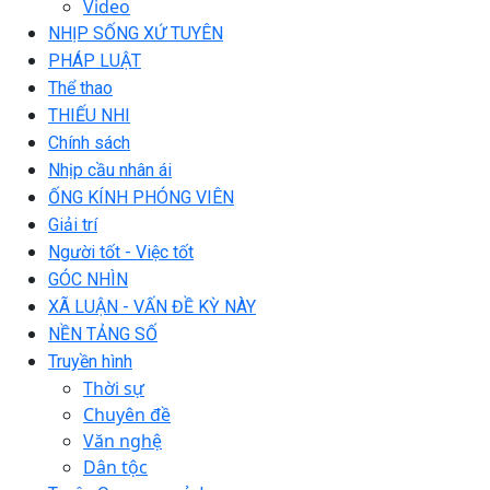
Video
NHỊP SỐNG XỨ TUYÊN
PHÁP LUẬT
Thể thao
THIẾU NHI
Chính sách
Nhịp cầu nhân ái
ỐNG KÍNH PHÓNG VIÊN
Giải trí
Người tốt - Việc tốt
GÓC NHÌN
XÃ LUẬN - VẤN ĐỀ KỲ NÀY
NỀN TẢNG SỐ
Truyền hình
Thời sự
Chuyên đề
Văn nghệ
Dân tộc