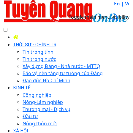
En |
Vi
Toggle main menu visibility
THỜI SỰ - CHÍNH TRỊ
Tin trong tỉnh
Tin trong nước
Xây dựng Đảng - Nhà nước - MTTQ
Bảo vệ nền tảng tư tưởng của Đảng
Đạo đức Hồ Chí Minh
KINH TẾ
Công nghiệp
Nông-Lâm nghiệp
Thương mại - Dịch vụ
Đầu tư
Nông thôn mới
XÃ HỘI