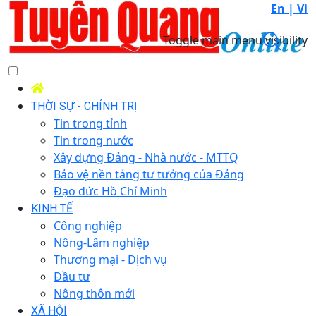
En |
Vi
Toggle main menu visibility
THỜI SỰ - CHÍNH TRỊ
Tin trong tỉnh
Tin trong nước
Xây dựng Đảng - Nhà nước - MTTQ
Bảo vệ nền tảng tư tưởng của Đảng
Đạo đức Hồ Chí Minh
KINH TẾ
Công nghiệp
Nông-Lâm nghiệp
Thương mại - Dịch vụ
Đầu tư
Nông thôn mới
XÃ HỘI