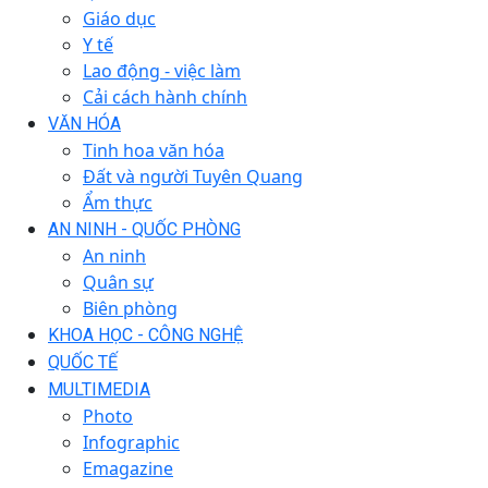
Giáo dục
Y tế
Lao động - việc làm
Cải cách hành chính
VĂN HÓA
Tinh hoa văn hóa
Đất và người Tuyên Quang
Ẩm thực
AN NINH - QUỐC PHÒNG
An ninh
Quân sự
Biên phòng
KHOA HỌC - CÔNG NGHỆ
QUỐC TẾ
MULTIMEDIA
Photo
Infographic
Emagazine