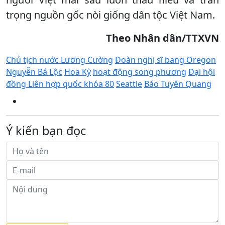
trọng nguồn gốc nòi giống dân tộc Việt Nam.
Theo Nhân dân/TTXVN
Chủ tịch nước Lương Cường
Đoàn nghị sĩ bang Oregon
Nguyễn Bá Lộc
Hoa Kỳ
hoạt động song phương
Đại hội
đồng Liên hợp quốc khóa 80
Seattle
Báo Tuyên Quang
Ý kiến bạn đọc