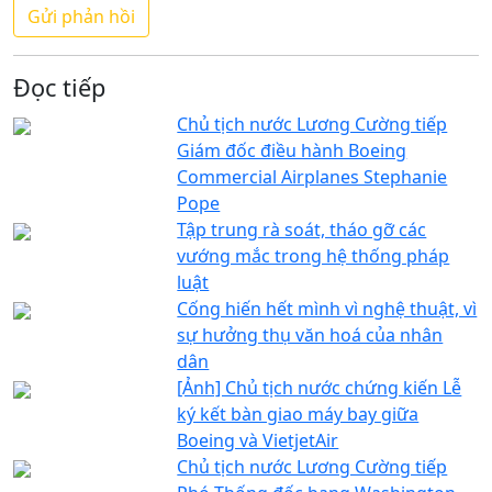
Đọc tiếp
Chủ tịch nước Lương Cường tiếp
Giám đốc điều hành Boeing
Commercial Airplanes Stephanie
Pope
Tập trung rà soát, tháo gỡ các
vướng mắc trong hệ thống pháp
luật
Cống hiến hết mình vì nghệ thuật, vì
sự hưởng thụ văn hoá của nhân
dân
[Ảnh] Chủ tịch nước chứng kiến Lễ
ký kết bàn giao máy bay giữa
Boeing và VietjetAir
Chủ tịch nước Lương Cường tiếp