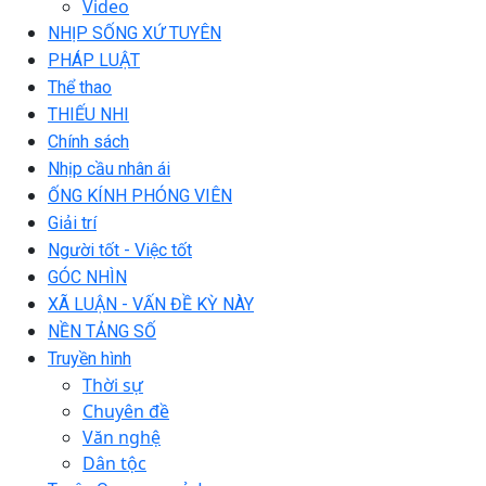
Video
NHỊP SỐNG XỨ TUYÊN
PHÁP LUẬT
Thể thao
THIẾU NHI
Chính sách
Nhịp cầu nhân ái
ỐNG KÍNH PHÓNG VIÊN
Giải trí
Người tốt - Việc tốt
GÓC NHÌN
XÃ LUẬN - VẤN ĐỀ KỲ NÀY
NỀN TẢNG SỐ
Truyền hình
Thời sự
Chuyên đề
Văn nghệ
Dân tộc