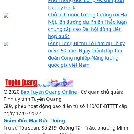
Phó Thống đốc bang Washington
Denny Heck
Chủ tịch nước Lương Cường rời Hà
Nội, lên đường dự Phiên Thảo luận
chung cấp cao Đại hội đồng Liên
hợp quốc
[Ảnh] Tổng Bí thư Tô Lâm dự Lễ kỷ
niệm 50 năm Ngày thành lập Tập
đoàn Công nghiệp-Năng lượng
quốc gia Việt Nam
© 2020
Báo Tuyên Quang Online
- Cơ quan chủ quản:
Tỉnh uỷ tỉnh Tuyên Quang
Giấy phép hoạt động báo điện tử số 140/GP-BTTTT cấp
ngày 17/03/2022
Giám đốc: Mai Đức Thông
Trụ sở Tòa soạn: Số 219, đường Tân Trào, phường Minh