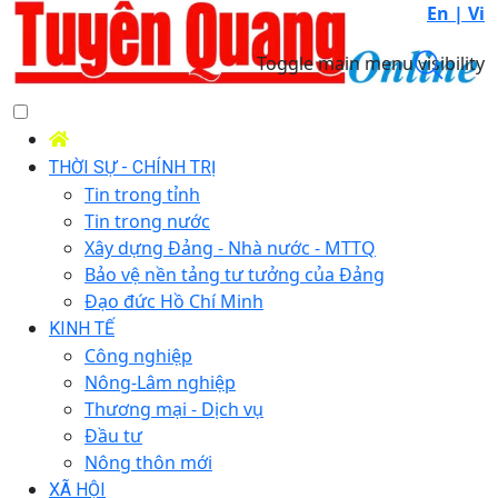
En |
Vi
Toggle main menu visibility
THỜI SỰ - CHÍNH TRỊ
Tin trong tỉnh
Tin trong nước
Xây dựng Đảng - Nhà nước - MTTQ
Bảo vệ nền tảng tư tưởng của Đảng
Đạo đức Hồ Chí Minh
KINH TẾ
Công nghiệp
Nông-Lâm nghiệp
Thương mại - Dịch vụ
Đầu tư
Nông thôn mới
XÃ HỘI