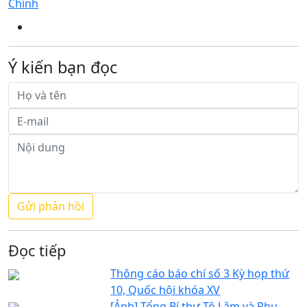
Chính
Ý kiến bạn đọc
Đọc tiếp
Thông cáo báo chí số 3 Kỳ họp thứ
10, Quốc hội khóa XV
[Ảnh] Tổng Bí thư Tô Lâm và Phu