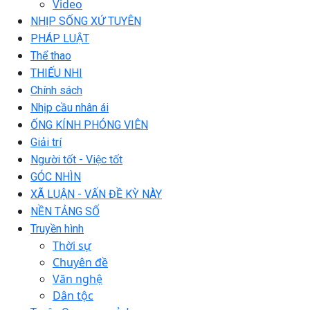
Video
NHỊP SỐNG XỨ TUYÊN
PHÁP LUẬT
Thể thao
THIẾU NHI
Chính sách
Nhịp cầu nhân ái
ỐNG KÍNH PHÓNG VIÊN
Giải trí
Người tốt - Việc tốt
GÓC NHÌN
XÃ LUẬN - VẤN ĐỀ KỲ NÀY
NỀN TẢNG SỐ
Truyền hình
Thời sự
Chuyên đề
Văn nghệ
Dân tộc