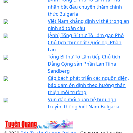
nhân bắt đầu chuyến thăm chính
thức Bulgaria
Việt Nam khẳng định vị thế trong an
ninh số toàn cầu
[Ảnh] Tổng Bí thư Tô Lâm gặp Phó
Chủ tịch thứ nhất Quốc hội Phần
Lan
Tổng Bí thư Tô Lâm tiếp Chủ tịch
Đảng Cộng sản Phần Lan Tiina
Sandberg
Cấp bách phát triển các nguồn điện,
bảo đảm ổn định theo hướng thân
thiện môi trường
Vun đắp mối quan hệ hữu nghị
truyền thống Việt Nam-Bulgaria