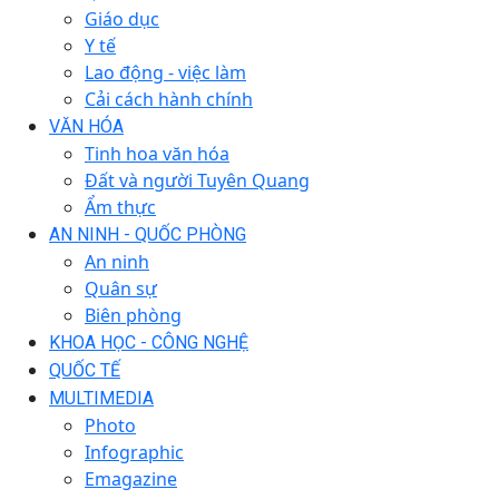
Giáo dục
Y tế
Lao động - việc làm
Cải cách hành chính
VĂN HÓA
Tinh hoa văn hóa
Đất và người Tuyên Quang
Ẩm thực
AN NINH - QUỐC PHÒNG
An ninh
Quân sự
Biên phòng
KHOA HỌC - CÔNG NGHỆ
QUỐC TẾ
MULTIMEDIA
Photo
Infographic
Emagazine