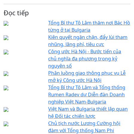
Đọc tiếp
Tổng Bí thư Tô Lâm thăm nơi Bác Hồ
từng ở tại Bulgaria
Kiên quyết ngăn chặn, đẩy lùi tham
nhũng, lãng phí, tiêu cực
Công ước Hà Nội - Bước tiến của
chủ nghĩa đa phương trong kỷ
nguyên số
Phân luồng giao thông phục vụ Lễ
mở ký Công ước Hà Nội
Tổng Bí thư Tô Lâm và Tổng thống
Rumen Radev dự Diễn đàn Doanh
nghiệp Việt Nam-Bulgaria
Việt Nam và Bulgaria thiết lập quan
hệ Đối tác chiến lược
Chủ tịch nước Lương Cường hội
đàm với Tổng thống Nam Phi