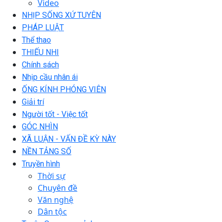
Video
NHỊP SỐNG XỨ TUYÊN
PHÁP LUẬT
Thể thao
THIẾU NHI
Chính sách
Nhịp cầu nhân ái
ỐNG KÍNH PHÓNG VIÊN
Giải trí
Người tốt - Việc tốt
GÓC NHÌN
XÃ LUẬN - VẤN ĐỀ KỲ NÀY
NỀN TẢNG SỐ
Truyền hình
Thời sự
Chuyên đề
Văn nghệ
Dân tộc