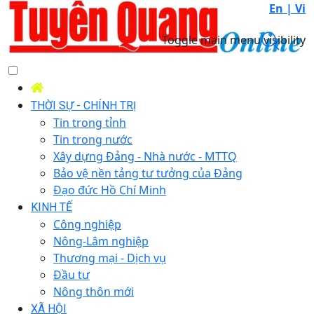
En |
Vi
Toggle main menu visibility
THỜI SỰ - CHÍNH TRỊ
Tin trong tỉnh
Tin trong nước
Xây dựng Đảng - Nhà nước - MTTQ
Bảo vệ nền tảng tư tưởng của Đảng
Đạo đức Hồ Chí Minh
KINH TẾ
Công nghiệp
Nông-Lâm nghiệp
Thương mại - Dịch vụ
Đầu tư
Nông thôn mới
XÃ HỘI