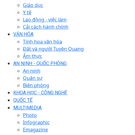
Giáo dục
Y tế
Lao động - việc làm
Cải cách hành chính
VĂN HÓA
Tinh hoa văn hóa
Đất và người Tuyên Quang
Ẩm thực
AN NINH - QUỐC PHÒNG
An ninh
Quân sự
Biên phòng
KHOA HỌC - CÔNG NGHỆ
QUỐC TẾ
MULTIMEDIA
Photo
Infographic
Emagazine