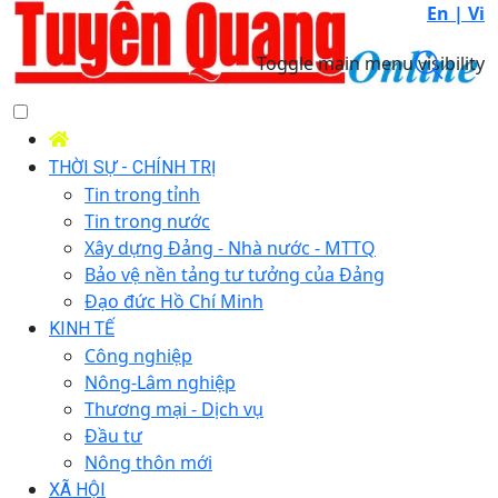
En |
Vi
Toggle main menu visibility
THỜI SỰ - CHÍNH TRỊ
Tin trong tỉnh
Tin trong nước
Xây dựng Đảng - Nhà nước - MTTQ
Bảo vệ nền tảng tư tưởng của Đảng
Đạo đức Hồ Chí Minh
KINH TẾ
Công nghiệp
Nông-Lâm nghiệp
Thương mại - Dịch vụ
Đầu tư
Nông thôn mới
XÃ HỘI