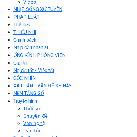
Video
NHỊP SỐNG XỨ TUYÊN
PHÁP LUẬT
Thể thao
THIẾU NHI
Chính sách
Nhịp cầu nhân ái
ỐNG KÍNH PHÓNG VIÊN
Giải trí
Người tốt - Việc tốt
GÓC NHÌN
XÃ LUẬN - VẤN ĐỀ KỲ NÀY
NỀN TẢNG SỐ
Truyền hình
Thời sự
Chuyên đề
Văn nghệ
Dân tộc