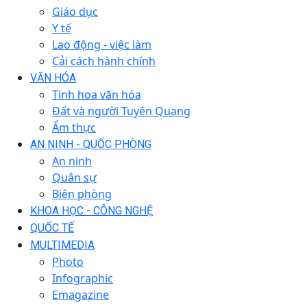
Giáo dục
Y tế
Lao động - việc làm
Cải cách hành chính
VĂN HÓA
Tinh hoa văn hóa
Đất và người Tuyên Quang
Ẩm thực
AN NINH - QUỐC PHÒNG
An ninh
Quân sự
Biên phòng
KHOA HỌC - CÔNG NGHỆ
QUỐC TẾ
MULTIMEDIA
Photo
Infographic
Emagazine