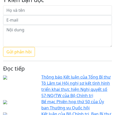
Đọc tiếp
Thông báo Kết luận của Tổng Bí thư
Tô Lâm tại Hội nghị sơ kết tình hình
triển khai thực hiện Nghị quyết số
57-NQ/TW của Bộ Chính trị
Bế mạc Phiên họp thứ 50 của Ủy
ban Thường vụ Quốc hội
Kết luận của Bộ Chính trị, Ban Bí thư