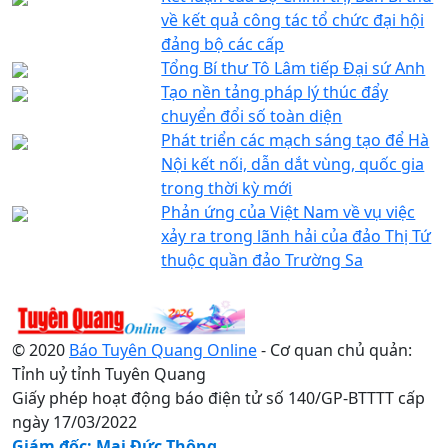
về kết quả công tác tổ chức đại hội
đảng bộ các cấp
Tổng Bí thư Tô Lâm tiếp Đại sứ Anh
Tạo nền tảng pháp lý thúc đẩy
chuyển đổi số toàn diện
Phát triển các mạch sáng tạo để Hà
Nội kết nối, dẫn dắt vùng, quốc gia
trong thời kỳ mới
Phản ứng của Việt Nam về vụ việc
xảy ra trong lãnh hải của đảo Thị Tứ
thuộc quần đảo Trường Sa
© 2020
Báo Tuyên Quang Online
- Cơ quan chủ quản:
Tỉnh uỷ tỉnh Tuyên Quang
Giấy phép hoạt động báo điện tử số 140/GP-BTTTT cấp
ngày 17/03/2022
Giám đốc: Mai Đức Thông