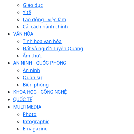
Giáo dục
Y tế
Lao động - việc làm
Cải cách hành chính
VĂN HÓA
Tinh hoa văn hóa
Đất và người Tuyên Quang
Ẩm thực
AN NINH - QUỐC PHÒNG
An ninh
Quân sự
Biên phòng
KHOA HỌC - CÔNG NGHỆ
QUỐC TẾ
MULTIMEDIA
Photo
Infographic
Emagazine