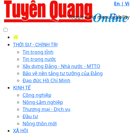
En |
Vi
Toggle main menu visibility
THỜI SỰ - CHÍNH TRỊ
Tin trong tỉnh
Tin trong nước
Xây dựng Đảng - Nhà nước - MTTQ
Bảo vệ nền tảng tư tưởng của Đảng
Đạo đức Hồ Chí Minh
KINH TẾ
Công nghiệp
Nông-Lâm nghiệp
Thương mại - Dịch vụ
Đầu tư
Nông thôn mới
XÃ HỘI