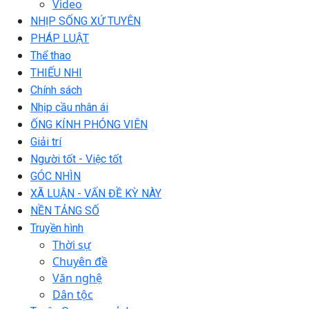
Video
NHỊP SỐNG XỨ TUYÊN
PHÁP LUẬT
Thể thao
THIẾU NHI
Chính sách
Nhịp cầu nhân ái
ỐNG KÍNH PHÓNG VIÊN
Giải trí
Người tốt - Việc tốt
GÓC NHÌN
XÃ LUẬN - VẤN ĐỀ KỲ NÀY
NỀN TẢNG SỐ
Truyền hình
Thời sự
Chuyên đề
Văn nghệ
Dân tộc