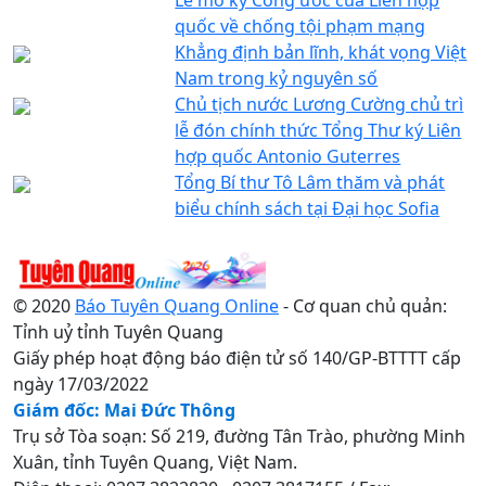
quốc về chống tội phạm mạng
Khẳng định bản lĩnh, khát vọng Việt
Nam trong kỷ nguyên số
Chủ tịch nước Lương Cường chủ trì
lễ đón chính thức Tổng Thư ký Liên
hợp quốc Antonio Guterres
Tổng Bí thư Tô Lâm thăm và phát
biểu chính sách tại Đại học Sofia
© 2020
Báo Tuyên Quang Online
- Cơ quan chủ quản:
Tỉnh uỷ tỉnh Tuyên Quang
Giấy phép hoạt động báo điện tử số 140/GP-BTTTT cấp
ngày 17/03/2022
Giám đốc: Mai Đức Thông
Trụ sở Tòa soạn: Số 219, đường Tân Trào, phường Minh
Xuân, tỉnh Tuyên Quang, Việt Nam.