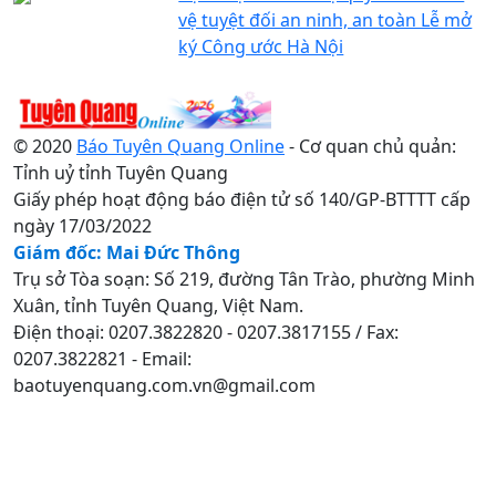
vệ tuyệt đối an ninh, an toàn Lễ mở
ký Công ước Hà Nội
© 2020
Báo Tuyên Quang Online
- Cơ quan chủ quản:
Tỉnh uỷ tỉnh Tuyên Quang
Giấy phép hoạt động báo điện tử số 140/GP-BTTTT cấp
ngày 17/03/2022
Giám đốc: Mai Đức Thông
Trụ sở Tòa soạn: Số 219, đường Tân Trào, phường Minh
Xuân, tỉnh Tuyên Quang, Việt Nam.
Điện thoại: 0207.3822820 - 0207.3817155 / Fax:
0207.3822821 - Email:
baotuyenquang.com.vn@gmail.com