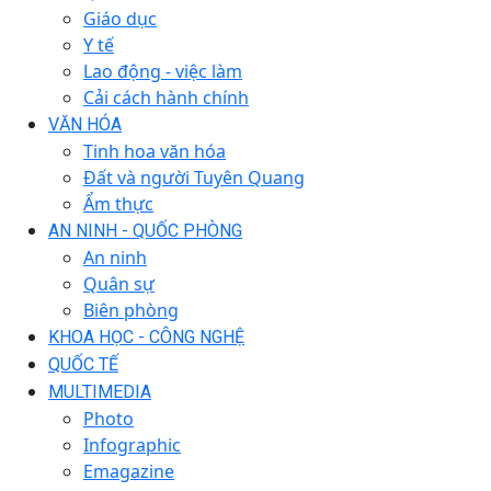
Giáo dục
Y tế
Lao động - việc làm
Cải cách hành chính
VĂN HÓA
Tinh hoa văn hóa
Đất và người Tuyên Quang
Ẩm thực
AN NINH - QUỐC PHÒNG
An ninh
Quân sự
Biên phòng
KHOA HỌC - CÔNG NGHỆ
QUỐC TẾ
MULTIMEDIA
Photo
Infographic
Emagazine