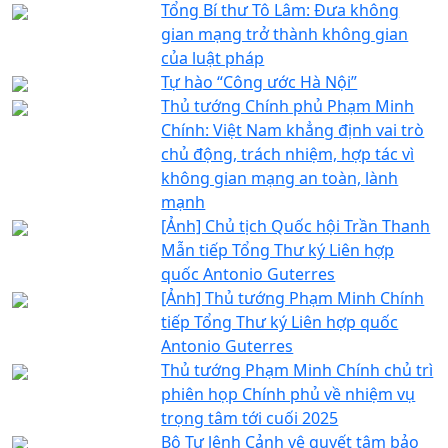
Tổng Bí thư Tô Lâm: Đưa không
gian mạng trở thành không gian
của luật pháp
Tự hào “Công ước Hà Nội”
Thủ tướng Chính phủ Phạm Minh
Chính: Việt Nam khẳng định vai trò
chủ động, trách nhiệm, hợp tác vì
không gian mạng an toàn, lành
mạnh
[Ảnh] Chủ tịch Quốc hội Trần Thanh
Mẫn tiếp Tổng Thư ký Liên hợp
quốc Antonio Guterres
[Ảnh] Thủ tướng Phạm Minh Chính
tiếp Tổng Thư ký Liên hợp quốc
Antonio Guterres
Thủ tướng Phạm Minh Chính chủ trì
phiên họp Chính phủ về nhiệm vụ
trọng tâm tới cuối 2025
Bộ Tư lệnh Cảnh vệ quyết tâm bảo