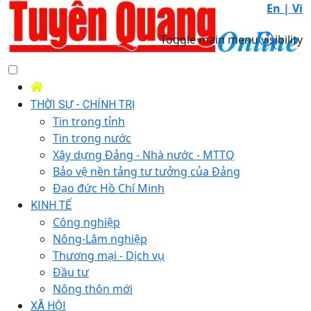
En |
Vi
Toggle main menu visibility
THỜI SỰ - CHÍNH TRỊ
Tin trong tỉnh
Tin trong nước
Xây dựng Đảng - Nhà nước - MTTQ
Bảo vệ nền tảng tư tưởng của Đảng
Đạo đức Hồ Chí Minh
KINH TẾ
Công nghiệp
Nông-Lâm nghiệp
Thương mại - Dịch vụ
Đầu tư
Nông thôn mới
XÃ HỘI