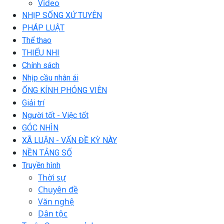
Video
NHỊP SỐNG XỨ TUYÊN
PHÁP LUẬT
Thể thao
THIẾU NHI
Chính sách
Nhịp cầu nhân ái
ỐNG KÍNH PHÓNG VIÊN
Giải trí
Người tốt - Việc tốt
GÓC NHÌN
XÃ LUẬN - VẤN ĐỀ KỲ NÀY
NỀN TẢNG SỐ
Truyền hình
Thời sự
Chuyên đề
Văn nghệ
Dân tộc