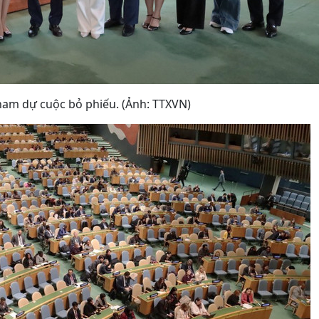
ham dự cuộc bỏ phiếu. (Ảnh: TTXVN)