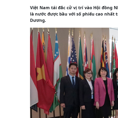
Việt Nam tái đắc cử vị trí vào Hội đồng
là nước được bầu với số phiếu cao nhất 
Dương.