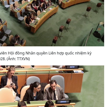
 viên Hội đồng Nhân quyền Liên hợp quốc nhiệm kỳ
28. (Ảnh: TTXVN)