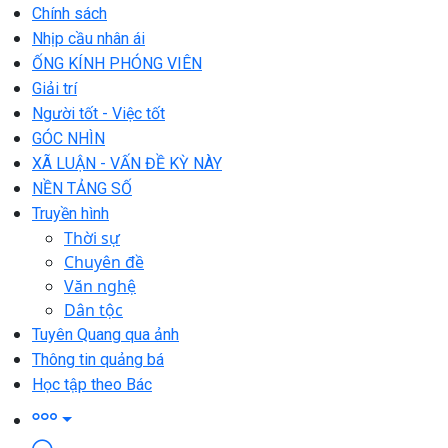
Chính sách
Nhịp cầu nhân ái
ỐNG KÍNH PHÓNG VIÊN
Giải trí
Người tốt - Việc tốt
GÓC NHÌN
XÃ LUẬN - VẤN ĐỀ KỲ NÀY
NỀN TẢNG SỐ
Truyền hình
Thời sự
Chuyên đề
Văn nghệ
Dân tộc
Tuyên Quang qua ảnh
Thông tin quảng bá
Học tập theo Bác