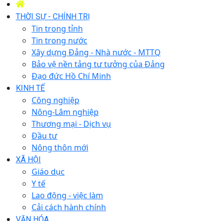
THỜI SỰ - CHÍNH TRỊ
Tin trong tỉnh
Tin trong nước
Xây dựng Đảng - Nhà nước - MTTQ
Bảo vệ nền tảng tư tưởng của Đảng
Đạo đức Hồ Chí Minh
KINH TẾ
Công nghiệp
Nông-Lâm nghiệp
Thương mại - Dịch vụ
Đầu tư
Nông thôn mới
XÃ HỘI
Giáo dục
Y tế
Lao động - việc làm
Cải cách hành chính
VĂN HÓA