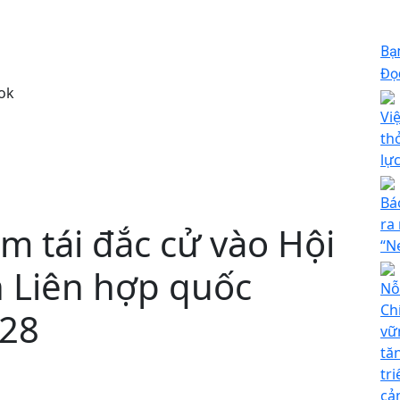
Bạ
Đọc
ok
Vi
th
lự
Bá
ra
m tái đắc cử vào Hội
“N
 Liên hợp quốc
Nỗ
Ch
028
vữ
tă
tr
cả