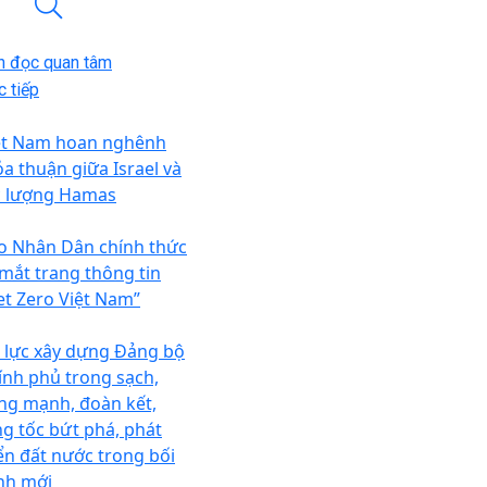
n đọc quan tâm
 tiếp
ệt Nam hoan nghênh
ỏa thuận giữa Israel và
c lượng Hamas
o Nhân Dân chính thức
 mắt trang thông tin
et Zero Việt Nam”
 lực xây dựng Đảng bộ
ính phủ trong sạch,
ng mạnh, đoàn kết,
ng tốc bứt phá, phát
iển đất nước trong bối
nh mới