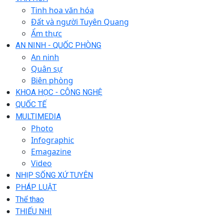
Tinh hoa văn hóa
Đất và người Tuyên Quang
Ẩm thực
AN NINH - QUỐC PHÒNG
An ninh
Quân sự
Biên phòng
KHOA HỌC - CÔNG NGHỆ
QUỐC TẾ
MULTIMEDIA
Photo
Infographic
Emagazine
Video
NHỊP SỐNG XỨ TUYÊN
PHÁP LUẬT
Thể thao
THIẾU NHI