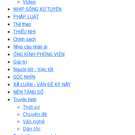
Video
NHỊP SỐNG XỨ TUYÊN
PHÁP LUẬT
Thể thao
THIẾU NHI
Chính sách
Nhịp cầu nhân ái
ỐNG KÍNH PHÓNG VIÊN
Giải trí
Người tốt - Việc tốt
GÓC NHÌN
XÃ LUẬN - VẤN ĐỀ KỲ NÀY
NỀN TẢNG SỐ
Truyền hình
Thời sự
Chuyên đề
Văn nghệ
Dân tộc