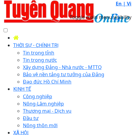
En |
Vi
Toggle main menu visibility
THỜI SỰ - CHÍNH TRỊ
Tin trong tỉnh
Tin trong nước
Xây dựng Đảng - Nhà nước - MTTQ
Bảo vệ nền tảng tư tưởng của Đảng
Đạo đức Hồ Chí Minh
KINH TẾ
Công nghiệp
Nông-Lâm nghiệp
Thương mại - Dịch vụ
Đầu tư
Nông thôn mới
XÃ HỘI