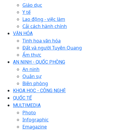
Giáo dục
Y tế
Lao động - việc làm
Cải cách hành chính
VĂN HÓA
Tinh hoa văn hóa
Đất và người Tuyên Quang
Ẩm thực
AN NINH - QUỐC PHÒNG
An ninh
Quân sự
Biên phòng
KHOA HỌC - CÔNG NGHỆ
QUỐC TẾ
MULTIMEDIA
Photo
Infographic
Emagazine