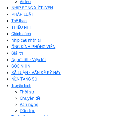
Video
NHỊP SỐNG XỨ TUYÊN
PHÁP LUẬT
Thể thao
THIẾU NHI
Chính sách
Nhịp cầu nhân ái
ỐNG KÍNH PHÓNG VIÊN
Giải trí
Người tốt - Việc tốt
GÓC NHÌN
XÃ LUẬN - VẤN ĐỀ KỲ NÀY
NỀN TẢNG SỐ
Truyền hình
Thời sự
Chuyên đề
Văn nghệ
Dân tộc