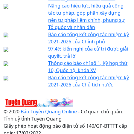
Nâng cao hiệu lực, hiệu quả công
tác tư pháp, góp phần xây dựng
nền tư pháp liêm chính, phụng sự
Tổ quốc và nhân dân
Báo cáo tổng kết công tác nhiệm kỳ
2021-2026 của Chính phủ
97,4% kiến nghị của cử tri được giải
quyết, trả lời
Thông cáo báo chí số 1, Kỳ họp thứ
10, Quốc hội khóa XV
Báo cáo tổng kết công tác nhiệm kỳ
2021-2026 của Chủ tịch nước
© 2020
Báo Tuyên Quang Online
- Cơ quan chủ quản:
Tỉnh uỷ tỉnh Tuyên Quang
Giấy phép hoạt động báo điện tử số 140/GP-BTTTT cấp
ngày 17/03/2022