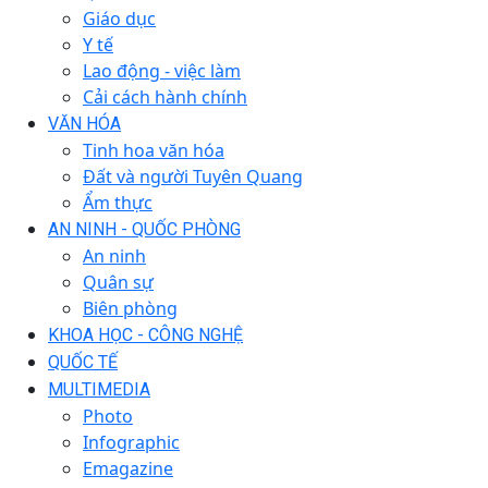
Giáo dục
Y tế
Lao động - việc làm
Cải cách hành chính
VĂN HÓA
Tinh hoa văn hóa
Đất và người Tuyên Quang
Ẩm thực
AN NINH - QUỐC PHÒNG
An ninh
Quân sự
Biên phòng
KHOA HỌC - CÔNG NGHỆ
QUỐC TẾ
MULTIMEDIA
Photo
Infographic
Emagazine