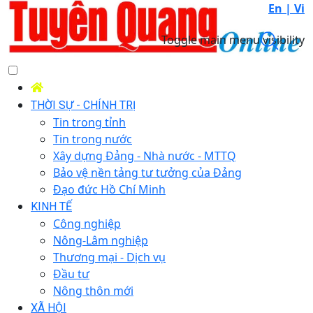
En |
Vi
Toggle main menu visibility
THỜI SỰ - CHÍNH TRỊ
Tin trong tỉnh
Tin trong nước
Xây dựng Đảng - Nhà nước - MTTQ
Bảo vệ nền tảng tư tưởng của Đảng
Đạo đức Hồ Chí Minh
KINH TẾ
Công nghiệp
Nông-Lâm nghiệp
Thương mại - Dịch vụ
Đầu tư
Nông thôn mới
XÃ HỘI