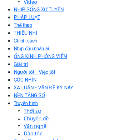
Video
NHỊP SỐNG XỨ TUYÊN
PHÁP LUẬT
Thể thao
THIẾU NHI
Chính sách
Nhịp cầu nhân ái
ỐNG KÍNH PHÓNG VIÊN
Giải trí
Người tốt - Việc tốt
GÓC NHÌN
XÃ LUẬN - VẤN ĐỀ KỲ NÀY
NỀN TẢNG SỐ
Truyền hình
Thời sự
Chuyên đề
Văn nghệ
Dân tộc