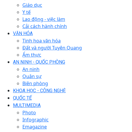
Giáo dục
Y tế
Lao động - việc làm
Cải cách hành chính
VĂN HÓA
Tinh hoa văn hóa
Đất và người Tuyên Quang
Ẩm thực
AN NINH - QUỐC PHÒNG
An ninh
Quân sự
Biên phòng
KHOA HỌC - CÔNG NGHỆ
QUỐC TẾ
MULTIMEDIA
Photo
Infographic
Emagazine