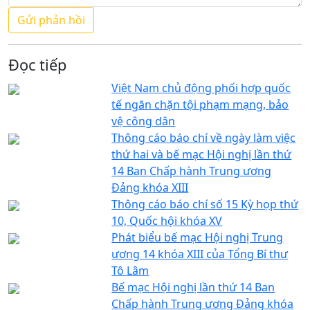
Đọc tiếp
Việt Nam chủ động phối hợp quốc
tế ngăn chặn tội phạm mạng, bảo
vệ công dân
Thông cáo báo chí về ngày làm việc
thứ hai và bế mạc Hội nghị lần thứ
14 Ban Chấp hành Trung ương
Đảng khóa XIII
Thông cáo báo chí số 15 Kỳ họp thứ
10, Quốc hội khóa XV
Phát biểu bế mạc Hội nghị Trung
ương 14 khóa XIII của Tổng Bí thư
Tô Lâm
Bế mạc Hội nghị lần thứ 14 Ban
Chấp hành Trung ương Đảng khóa