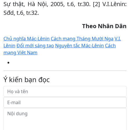
Sự thật, Hà Nội, 2005, t.6, tr.30. [2] V.I.Lênin:
Sđd, t.6, tr.32.
Theo Nhân Dân
Chủ nghĩa Mác-Lênin
Cách mạng Tháng Mười Nga
V.I.
Lênin
Đổi mới sáng tạo
Nguyên tắc Mác-Lênin
Cách
mạng Việt Nam
Ý kiến bạn đọc