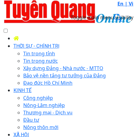
En |
Vi
Toggle main menu visibility
THỜI SỰ - CHÍNH TRỊ
Tin trong tỉnh
Tin trong nước
Xây dựng Đảng - Nhà nước - MTTQ
Bảo vệ nền tảng tư tưởng của Đảng
Đạo đức Hồ Chí Minh
KINH TẾ
Công nghiệp
Nông-Lâm nghiệp
Thương mại - Dịch vụ
Đầu tư
Nông thôn mới
XÃ HỘI