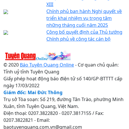
XIII
Chính phủ ban hành Nghị quyết về
triển khai nhiệm vụ trọng tâm
những tháng cuối năm 2025
Công bố quyết định của Thủ tướng
Chính phủ về công tác cán bộ
© 2020
Báo Tuyên Quang Online
- Cơ quan chủ quản:
Tỉnh uỷ tỉnh Tuyên Quang
Giấy phép hoạt động báo điện tử số 140/GP-BTTTT cấp
ngày 17/03/2022
Giám đốc: Mai Đức Thông
Trụ sở Tòa soạn: Số 219, đường Tân Trào, phường Minh
Xuân, tỉnh Tuyên Quang, Việt Nam.
Điện thoại: 0207.3822820 - 0207.3817155 / Fax:
0207.3822821 - Email:
baotuyenquang.com.vn@gmail.com