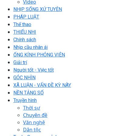
Video
NHỊP SỐNG XỨ TUYÊN
PHÁP LUẬT
Thể thao
THIẾU NHI
Chính sách
Nhịp cầu nhân ái
ỐNG KÍNH PHÓNG VIÊN
Giải trí
Người tốt - Việc tốt
GÓC NHÌN
XÃ LUẬN - VẤN ĐỀ KỲ NÀY
NỀN TẢNG SỐ
Truyền hình
Thời sự
Chuyên đề
Văn nghệ
Dân tộc