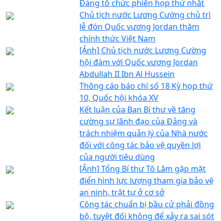
Đảng tổ chức phiên họp thứ nhất
Chủ tịch nước Lương Cường chủ trì
lễ đón Quốc vương Jordan thăm
chính thức Việt Nam
[Ảnh] Chủ tịch nước Lương Cường
hội đàm với Quốc vương Jordan
Abdullah II Ibn Al Hussein
Thông cáo báo chí số 18 Kỳ họp thứ
10, Quốc hội khóa XV
Kết luận của Ban Bí thư về tăng
cường sự lãnh đạo của Đảng và
trách nhiệm quản lý của Nhà nước
đối với công tác bảo vệ quyền lợi
của người tiêu dùng
[Ảnh] Tổng Bí thư Tô Lâm gặp mặt
điển hình lực lượng tham gia bảo vệ
an ninh, trật tự ở cơ sở
Công tác chuẩn bị bầu cử phải đồng
bộ, tuyệt đối không để xảy ra sai sót