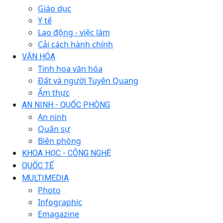
Giáo dục
Y tế
Lao động - việc làm
Cải cách hành chính
VĂN HÓA
Tinh hoa văn hóa
Đất và người Tuyên Quang
Ẩm thực
AN NINH - QUỐC PHÒNG
An ninh
Quân sự
Biên phòng
KHOA HỌC - CÔNG NGHỆ
QUỐC TẾ
MULTIMEDIA
Photo
Infographic
Emagazine