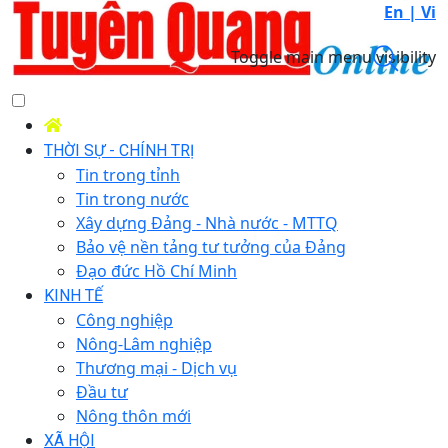
En |
Vi
Toggle main menu visibility
THỜI SỰ - CHÍNH TRỊ
Tin trong tỉnh
Tin trong nước
Xây dựng Đảng - Nhà nước - MTTQ
Bảo vệ nền tảng tư tưởng của Đảng
Đạo đức Hồ Chí Minh
KINH TẾ
Công nghiệp
Nông-Lâm nghiệp
Thương mại - Dịch vụ
Đầu tư
Nông thôn mới
XÃ HỘI