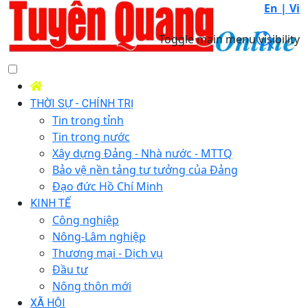
En |
Vi
Toggle main menu visibility
THỜI SỰ - CHÍNH TRỊ
Tin trong tỉnh
Tin trong nước
Xây dựng Đảng - Nhà nước - MTTQ
Bảo vệ nền tảng tư tưởng của Đảng
Đạo đức Hồ Chí Minh
KINH TẾ
Công nghiệp
Nông-Lâm nghiệp
Thương mại - Dịch vụ
Đầu tư
Nông thôn mới
XÃ HỘI