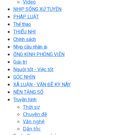
Video
NHỊP SỐNG XỨ TUYÊN
PHÁP LUẬT
Thể thao
THIẾU NHI
Chính sách
Nhịp cầu nhân ái
ỐNG KÍNH PHÓNG VIÊN
Giải trí
Người tốt - Việc tốt
GÓC NHÌN
XÃ LUẬN - VẤN ĐỀ KỲ NÀY
NỀN TẢNG SỐ
Truyền hình
Thời sự
Chuyên đề
Văn nghệ
Dân tộc