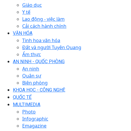
Giáo dục
Y tế
Lao động - việc làm
Cải cách hành chính
VĂN HÓA
Tinh hoa văn hóa
Đất và người Tuyên Quang
Ẩm thực
AN NINH - QUỐC PHÒNG
An ninh
Quân sự
Biên phòng
KHOA HỌC - CÔNG NGHỆ
QUỐC TẾ
MULTIMEDIA
Photo
Infographic
Emagazine