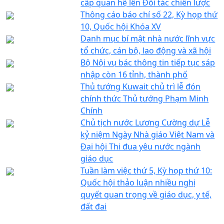
cấp quan hệ lên Đối tác chiến lược
Thông cáo báo chí số 22, Kỳ họp thứ
10, Quốc hội Khóa XV
Danh mục bí mật nhà nước lĩnh vực
tổ chức, cán bộ, lao động và xã hội
Bộ Nội vụ bác thông tin tiếp tục sáp
nhập còn 16 tỉnh, thành phố
Thủ tướng Kuwait chủ trì lễ đón
chính thức Thủ tướng Phạm Minh
Chính
Chủ tịch nước Lương Cường dự Lễ
kỷ niệm Ngày Nhà giáo Việt Nam và
Đại hội Thi đua yêu nước ngành
giáo dục
Tuần làm việc thứ 5, Kỳ họp thứ 10:
Quốc hội thảo luận nhiều nghị
quyết quan trọng về giáo dục, y tế,
đất đai