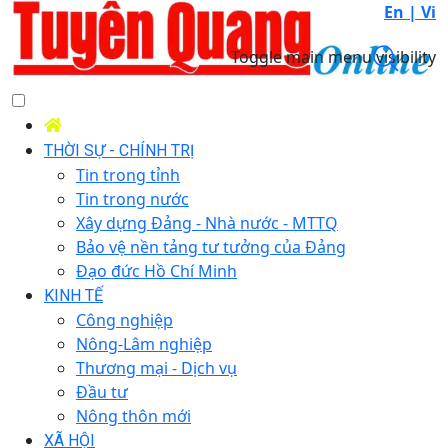
En |
Vi
Toggle main menu visibility
THỜI SỰ - CHÍNH TRỊ
Tin trong tỉnh
Tin trong nước
Xây dựng Đảng - Nhà nước - MTTQ
Bảo vệ nền tảng tư tưởng của Đảng
Đạo đức Hồ Chí Minh
KINH TẾ
Công nghiệp
Nông-Lâm nghiệp
Thương mại - Dịch vụ
Đầu tư
Nông thôn mới
XÃ HỘI