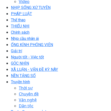
Video
NHỊP SỐNG XỨ TUYÊN
PHÁP LUẬT
Thể thao
THIẾU NHI
Chính sách
Nhịp cầu nhân ái
ỐNG KÍNH PHÓNG VIÊN
Giải trí
Người tốt - Việc tốt
GÓC NHÌN
XÃ LUẬN - VẤN ĐỀ KỲ NÀY
NỀN TẢNG SỐ
Truyền hình
Thời sự
Chuyên đề
Văn nghệ
Dân tộc