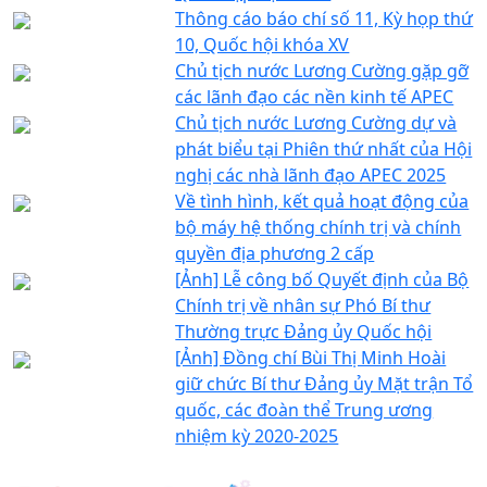
Thông cáo báo chí số 11, Kỳ họp thứ
10, Quốc hội khóa XV
Chủ tịch nước Lương Cường gặp gỡ
các lãnh đạo các nền kinh tế APEC
Chủ tịch nước Lương Cường dự và
phát biểu tại Phiên thứ nhất của Hội
nghị các nhà lãnh đạo APEC 2025
Về tình hình, kết quả hoạt động của
bộ máy hệ thống chính trị và chính
quyền địa phương 2 cấp
[Ảnh] Lễ công bố Quyết định của Bộ
Chính trị về nhân sự Phó Bí thư
Thường trực Đảng ủy Quốc hội
[Ảnh] Đồng chí Bùi Thị Minh Hoài
giữ chức Bí thư Đảng ủy Mặt trận Tổ
quốc, các đoàn thể Trung ương
nhiệm kỳ 2020-2025