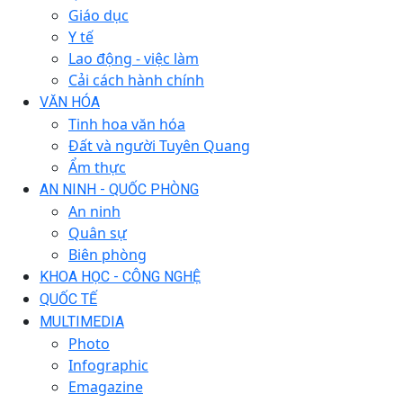
Giáo dục
Y tế
Lao động - việc làm
Cải cách hành chính
VĂN HÓA
Tinh hoa văn hóa
Đất và người Tuyên Quang
Ẩm thực
AN NINH - QUỐC PHÒNG
An ninh
Quân sự
Biên phòng
KHOA HỌC - CÔNG NGHỆ
QUỐC TẾ
MULTIMEDIA
Photo
Infographic
Emagazine