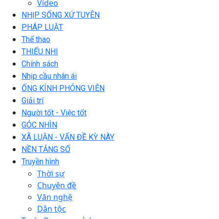
Video
NHỊP SỐNG XỨ TUYÊN
PHÁP LUẬT
Thể thao
THIẾU NHI
Chính sách
Nhịp cầu nhân ái
ỐNG KÍNH PHÓNG VIÊN
Giải trí
Người tốt - Việc tốt
GÓC NHÌN
XÃ LUẬN - VẤN ĐỀ KỲ NÀY
NỀN TẢNG SỐ
Truyền hình
Thời sự
Chuyên đề
Văn nghệ
Dân tộc