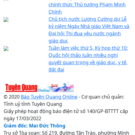
chính thức Thủ tướng Phạm Minh
Chính
Chủ tịch nước Lương Cường dự Lễ
kỷ niệm Ngày Nhà giáo Việt Nam và
Đại hội Thi đua yêu nước ngành
giáo dục
Tuần làm việc thứ 5, Kỳ họp thứ 10:
Quốc hội thảo luận nhiều nghị
quyết quan trọng về giáo dục, y tế,
đất đai
© 2020
Báo Tuyên Quang Online
- Cơ quan chủ quản:
Tỉnh uỷ tỉnh Tuyên Quang
Giấy phép hoạt động báo điện tử số 140/GP-BTTTT cấp
ngày 17/03/2022
Giám đốc: Mai Đức Thông
Trụ sở Tòa soạn: Số 219, đường Tân Trào, phường Minh