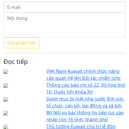
Đọc tiếp
Việt Nam-Kuwait chính thức nâng
cấp quan hệ lên Đối tác chiến lược
Thông cáo báo chí số 22, Kỳ họp thứ
10, Quốc hội Khóa XV
Danh mục bí mật nhà nước lĩnh vực
tổ chức, cán bộ, lao động và xã hội
Bộ Nội vụ bác thông tin tiếp tục sáp
nhập còn 16 tỉnh, thành phố
Thủ tướng Kuwait chủ trì lễ đón