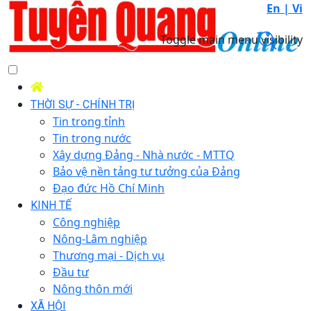
En |
Vi
Toggle main menu visibility
THỜI SỰ - CHÍNH TRỊ
Tin trong tỉnh
Tin trong nước
Xây dựng Đảng - Nhà nước - MTTQ
Bảo vệ nền tảng tư tưởng của Đảng
Đạo đức Hồ Chí Minh
KINH TẾ
Công nghiệp
Nông-Lâm nghiệp
Thương mại - Dịch vụ
Đầu tư
Nông thôn mới
XÃ HỘI