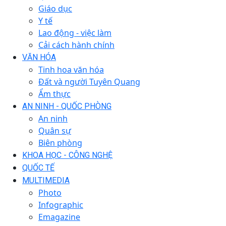
Giáo dục
Y tế
Lao động - việc làm
Cải cách hành chính
VĂN HÓA
Tinh hoa văn hóa
Đất và người Tuyên Quang
Ẩm thực
AN NINH - QUỐC PHÒNG
An ninh
Quân sự
Biên phòng
KHOA HỌC - CÔNG NGHỆ
QUỐC TẾ
MULTIMEDIA
Photo
Infographic
Emagazine