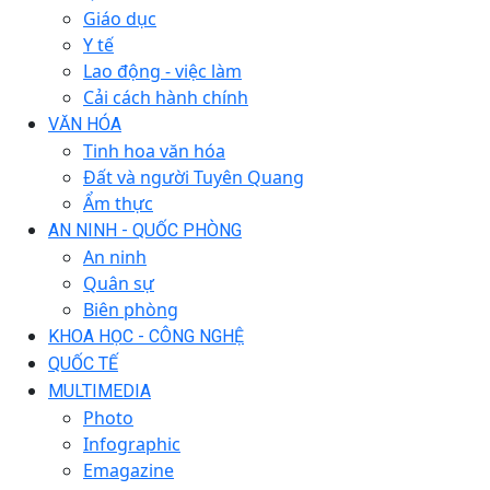
Giáo dục
Y tế
Lao động - việc làm
Cải cách hành chính
VĂN HÓA
Tinh hoa văn hóa
Đất và người Tuyên Quang
Ẩm thực
AN NINH - QUỐC PHÒNG
An ninh
Quân sự
Biên phòng
KHOA HỌC - CÔNG NGHỆ
QUỐC TẾ
MULTIMEDIA
Photo
Infographic
Emagazine