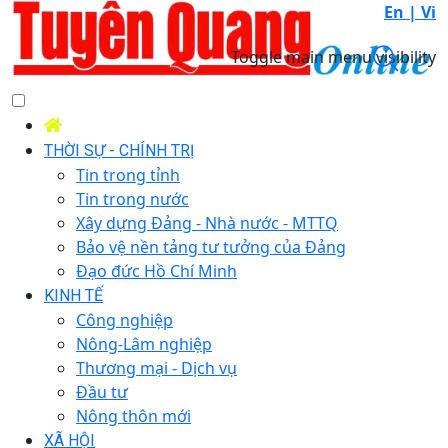
En |
Vi
Toggle main menu visibility
THỜI SỰ - CHÍNH TRỊ
Tin trong tỉnh
Tin trong nước
Xây dựng Đảng - Nhà nước - MTTQ
Bảo vệ nền tảng tư tưởng của Đảng
Đạo đức Hồ Chí Minh
KINH TẾ
Công nghiệp
Nông-Lâm nghiệp
Thương mại - Dịch vụ
Đầu tư
Nông thôn mới
XÃ HỘI