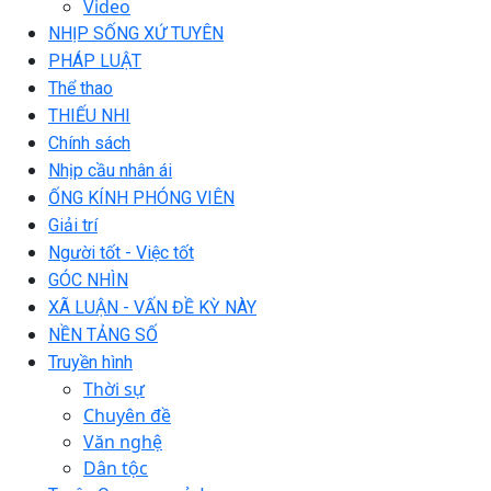
Video
NHỊP SỐNG XỨ TUYÊN
PHÁP LUẬT
Thể thao
THIẾU NHI
Chính sách
Nhịp cầu nhân ái
ỐNG KÍNH PHÓNG VIÊN
Giải trí
Người tốt - Việc tốt
GÓC NHÌN
XÃ LUẬN - VẤN ĐỀ KỲ NÀY
NỀN TẢNG SỐ
Truyền hình
Thời sự
Chuyên đề
Văn nghệ
Dân tộc