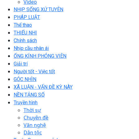
Video
NHỊP SỐNG XỨ TUYÊN
PHÁP LUẬT
Thể thao
THIẾU NHI
Chính sách
Nhịp cầu nhân ái
ỐNG KÍNH PHÓNG VIÊN
Giải trí
Người tốt - Việc tốt
GÓC NHÌN
XÃ LUẬN - VẤN ĐỀ KỲ NÀY
NỀN TẢNG SỐ
Truyền hình
Thời sự
Chuyên đề
Văn nghệ
Dân tộc