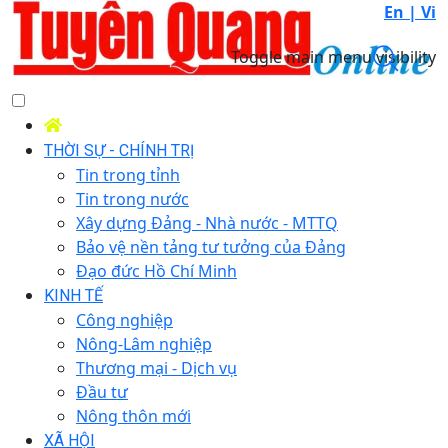
En |
Vi
Toggle main menu visibility
THỜI SỰ - CHÍNH TRỊ
Tin trong tỉnh
Tin trong nước
Xây dựng Đảng - Nhà nước - MTTQ
Bảo vệ nền tảng tư tưởng của Đảng
Đạo đức Hồ Chí Minh
KINH TẾ
Công nghiệp
Nông-Lâm nghiệp
Thương mại - Dịch vụ
Đầu tư
Nông thôn mới
XÃ HỘI