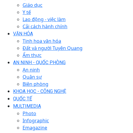
Giáo dục
Y tế
Lao động - việc làm
Cải cách hành chính
VĂN HÓA
Tinh hoa văn hóa
Đất và người Tuyên Quang
Ẩm thực
AN NINH - QUỐC PHÒNG
An ninh
Quân sự
Biên phòng
KHOA HỌC - CÔNG NGHỆ
QUỐC TẾ
MULTIMEDIA
Photo
Infographic
Emagazine