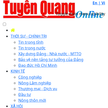
En |
Vi
Toggle main menu visibility
THỜI SỰ - CHÍNH TRỊ
Tin trong tỉnh
Tin trong nước
Xây dựng Đảng - Nhà nước - MTTQ
Bảo vệ nền tảng tư tưởng của Đảng
Đạo đức Hồ Chí Minh
KINH TẾ
Công nghiệp
Nông-Lâm nghiệp
Thương mại - Dịch vụ
Đầu tư
Nông thôn mới
XÃ HỘI