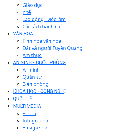
Giáo dục
Y tế
Lao động - việc làm
Cải cách hành chính
VĂN HÓA
Tinh hoa văn hóa
Đất và người Tuyên Quang
Ẩm thực
AN NINH - QUỐC PHÒNG
An ninh
Quân sự
Biên phòng
KHOA HỌC - CÔNG NGHỆ
QUỐC TẾ
MULTIMEDIA
Photo
Infographic
Emagazine