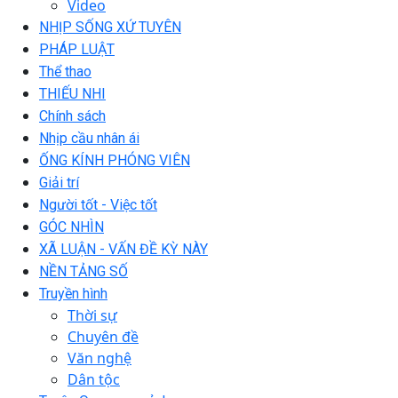
Video
NHỊP SỐNG XỨ TUYÊN
PHÁP LUẬT
Thể thao
THIẾU NHI
Chính sách
Nhịp cầu nhân ái
ỐNG KÍNH PHÓNG VIÊN
Giải trí
Người tốt - Việc tốt
GÓC NHÌN
XÃ LUẬN - VẤN ĐỀ KỲ NÀY
NỀN TẢNG SỐ
Truyền hình
Thời sự
Chuyên đề
Văn nghệ
Dân tộc